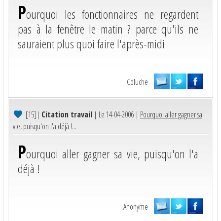
P
ourquoi les fonctionnaires ne regardent
pas à la fenêtre le matin ? parce qu'ils ne
sauraient plus quoi faire l'après-midi
Coluche
[15]
|
Citation travail
| Le 14-04-2006 |
Pourquoi aller gagner sa
vie, puisqu'on l'a déjà !...
P
ourquoi aller gagner sa vie, puisqu'on l'a
déjà !
Anonyme