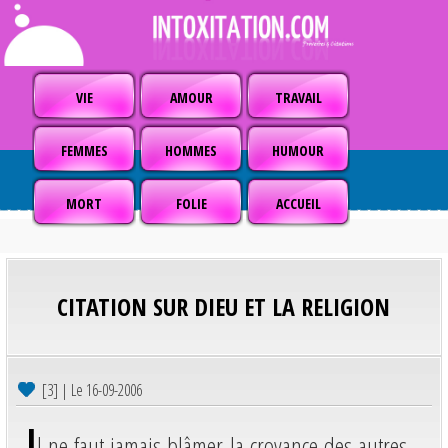
VIE
AMOUR
TRAVAIL
FEMMES
HOMMES
HUMOUR
MORT
FOLIE
ACCUEIL
CITATION SUR DIEU ET LA RELIGION
[3] | Le 16-09-2006
I
l ne faut jamais blâmer la croyance des autres,