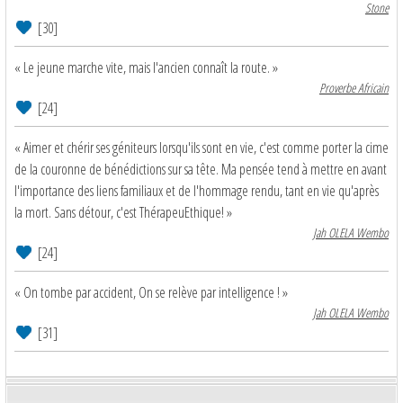
Stone
[30]
« Le jeune marche vite, mais l'ancien connaît la route. »
Proverbe Africain
[24]
« Aimer et chérir ses géniteurs lorsqu'ils sont en vie, c'est comme porter la cime
de la couronne de bénédictions sur sa tête. Ma pensée tend à mettre en avant
l'importance des liens familiaux et de l'hommage rendu, tant en vie qu'après
la mort. Sans détour, c'est ThérapeuEthique! »
Jah OLELA Wembo
[24]
« On tombe par accident, On se relève par intelligence ! »
Jah OLELA Wembo
[31]