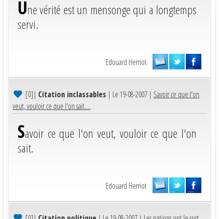
U
ne vérité est un mensonge qui a longtemps
servi.
Edouard Herriot
[0]
|
Citation inclassables
| Le 19-08-2007 |
Savoir ce que l'on
veut, vouloir ce que l'on sait....
S
avoir ce que l'on veut, vouloir ce que l'on
sait.
Edouard Herriot
[0]
|
Citation politique
| Le 19-08-2007 |
Les nations ont le sort