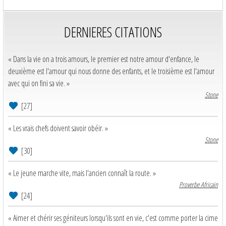
DERNIERES CITATIONS
« Dans la vie on a trois amours, le premier est notre amour d'enfance, le
deuxième est l'amour qui nous donne des enfants, et le troisième est l'amour
avec qui on fini sa vie. »
Stone
[27]
« Les vrais chefs doivent savoir obéir. »
Stone
[30]
« Le jeune marche vite, mais l'ancien connaît la route. »
Proverbe Africain
[24]
« Aimer et chérir ses géniteurs lorsqu'ils sont en vie, c'est comme porter la cime