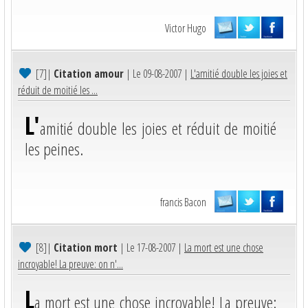
Victor Hugo
[7]
|
Citation amour
| Le 09-08-2007 |
L'amitié double les joies et
réduit de moitié les ...
L'
amitié double les joies et réduit de moitié
les peines.
francis Bacon
[8]
|
Citation mort
| Le 17-08-2007 |
La mort est une chose
incroyable! La preuve: on n'...
L
a mort est une chose incroyable! La preuve: