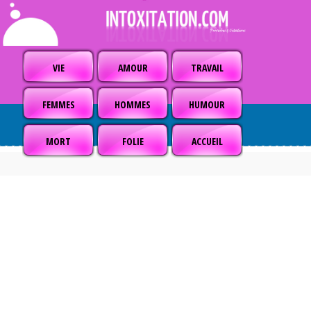
VIE
AMOUR
TRAVAIL
FEMMES
HOMMES
HUMOUR
MORT
FOLIE
ACCUEIL