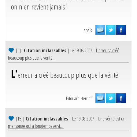
on n'en revient jamais!
anaïs
[0]
|
Citation inclassables
| Le 19-08-2007 |
L'erreur a créé
beaucoup plus que la vérité....
L'
erreur a créé beaucoup plus que la vérité.
Edouard Herriot
[15]
|
Citation inclassables
| Le 19-08-2007 |
Une vérité est un
mensonge qui a longtemps servi....