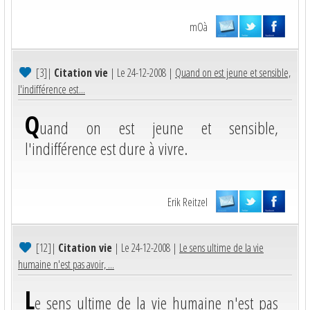
mOà
[3]
|
Citation vie
| Le 24-12-2008 |
Quand on est jeune et sensible,
l'indifférence est...
Q
uand on est jeune et sensible,
l'indifférence est dure à vivre.
Erik Reitzel
[12]
|
Citation vie
| Le 24-12-2008 |
Le sens ultime de la vie
humaine n'est pas avoir, ...
L
e sens ultime de la vie humaine n'est pas