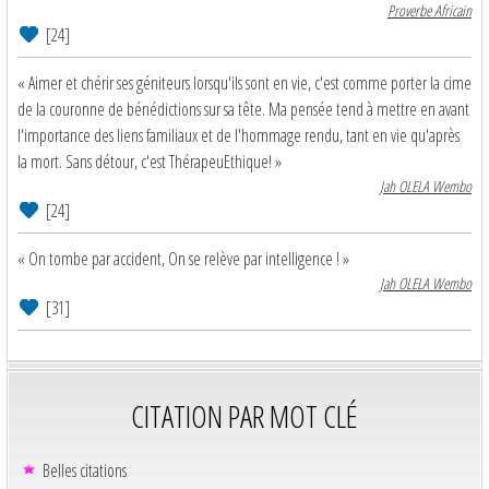
Proverbe Africain
[24]
« Aimer et chérir ses géniteurs lorsqu'ils sont en vie, c'est comme porter la cime
de la couronne de bénédictions sur sa tête. Ma pensée tend à mettre en avant
l'importance des liens familiaux et de l'hommage rendu, tant en vie qu'après
la mort. Sans détour, c'est ThérapeuEthique! »
Jah OLELA Wembo
[24]
« On tombe par accident, On se relève par intelligence ! »
Jah OLELA Wembo
[31]
CITATION PAR MOT CLÉ
Belles citations