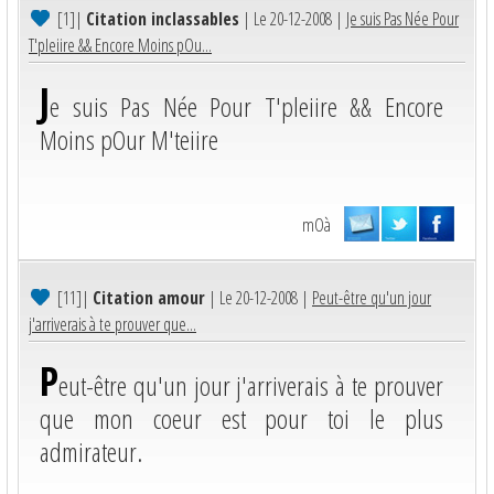
[1]
|
Citation inclassables
| Le 20-12-2008 |
Je suis Pas Née Pour
T'pleiire && Encore Moins pOu...
J
e suis Pas Née Pour T'pleiire && Encore
Moins pOur M'teiire
mOà
[11]
|
Citation amour
| Le 20-12-2008 |
Peut-être qu'un jour
j'arriverais à te prouver que...
P
eut-être qu'un jour j'arriverais à te prouver
que mon coeur est pour toi le plus
admirateur.