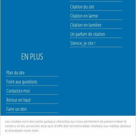
Citation du ciel
Citation en larme
Citation en lumière
Un parfum de citation
Silence, je cite !
EN PLUS
Plan du site
Foire aux questions
Contactez-moi
Retour en haut
Faire un don
Les cookies sont des petits gateaux chocolats qui nous permettent de personnaliser le
contenu et les annonces ainsi que d'offrir des fonctionnalités relatives aux médias sociaux
Mentions légales
|
Politique de protection des données à caractère personnel
|
et d'analyser notre trafic.