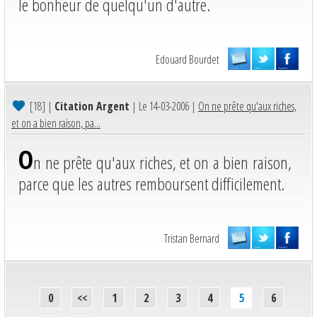
le bonheur de quelqu'un d'autre.
Edouard Bourdet
[18]
|
Citation Argent
| Le 14-03-2006 |
On ne prête qu'aux riches,
et on a bien raison, pa...
O
n ne prête qu'aux riches, et on a bien raison,
parce que les autres remboursent difficilement.
Tristan Bernard
0
<<
1
2
3
4
5
6