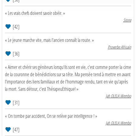
« Les vrais chefs doivent savoir obéir. »
Stone
[42]
« Le jeune marche vite, mais l'ancien connaît la route. »
Proverbe Africain
[36]
« Aimer et chérir ses géniteurs lorsqu'ils sont en vie, c'est comme porter la cime
de la couronne de bénédictions sur sa tête. Ma pensée tend à mettre en avant
l'importance des liens familiaux et de l'hommage rendu, tant en vie qu'après
la mort. Sans détour, c'est ThérapeuEthique! »
Jah OLELA Wembo
[31]
« On tombe par accident, On se relève par intelligence ! »
Jah OLELA Wembo
[47]