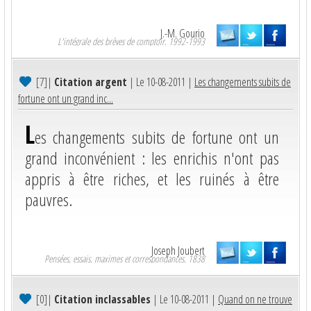
J.-M. Gourio
L'intégrale des brèves de comptoir. 1992-1993
[7]
|
Citation argent
| Le 10-08-2011 |
Les changements subits de
fortune ont un grand inc...
L
es changements subits de fortune ont un
grand inconvénient : les enrichis n'ont pas
appris à être riches, et les ruinés à être
pauvres.
Joseph Joubert
Pensées, essais, maximes et correspondances. 1838
[0]
|
Citation inclassables
| Le 10-08-2011 |
Quand on ne trouve