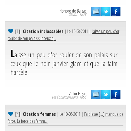
Honoré de Balzac
Béatrix. 1839
[1]
|
Citation inclassables
| Le 10-08-2011 |
Laisse un peu d'or
rouler de son palais sur ceux q...
L
aisse un peu d'or rouler de son palais sur
ceux que le noir janvier glace et que la faim
harcèle.
Victor Hugo
Les Contemplations. 1856
[4]
|
Citation femmes
| Le 10-08-2011 |
Faiblesse [...] manque de
force. La force des femm...