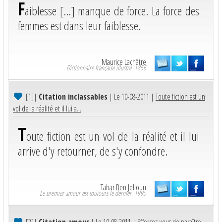
F
aiblesse [...] manque de force. La force des
femmes est dans leur faiblesse.
Maurice Lachâtre
Dictionnaire française illustré. 1856
[1]
|
Citation inclassables
| Le 10-08-2011 |
Toute fiction est un
vol de la réalité et il lui a...
T
oute fiction est un vol de la réalité et il lui
arrive d'y retourner, de s'y confondre.
Tahar Ben Jelloun
Le premier amour est toujours le dernier. 1995
[2]
|
Citation amour
| Le 10-08-2011 |
Efforcez-vous de paraître