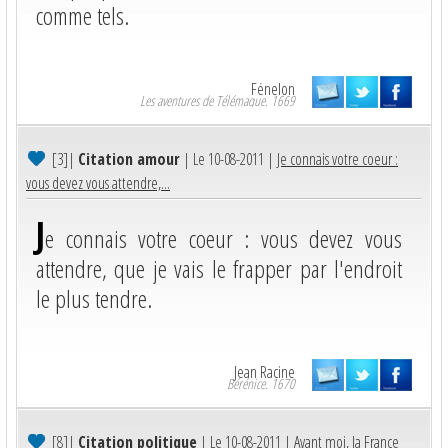
comme tels.
Fénelon
Les aventures de Télémaque. 1669
[3]
|
Citation amour
| Le 10-08-2011 |
Je connais votre coeur :
vous devez vous attendre,...
J
e connais votre coeur : vous devez vous
attendre, que je vais le frapper par l'endroit
le plus tendre.
Jean Racine
Bérénice. 1670
[8]
|
Citation politique
| Le 10-08-2011 |
Avant moi, la France