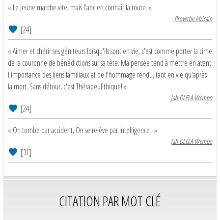
« Le jeune marche vite, mais l'ancien connaît la route. »
Proverbe Africain
[24]
« Aimer et chérir ses géniteurs lorsqu'ils sont en vie, c'est comme porter la cime
de la couronne de bénédictions sur sa tête. Ma pensée tend à mettre en avant
l'importance des liens familiaux et de l'hommage rendu, tant en vie qu'après
la mort. Sans détour, c'est ThérapeuEthique! »
Jah OLELA Wembo
[24]
« On tombe par accident, On se relève par intelligence ! »
Jah OLELA Wembo
[31]
CITATION PAR MOT CLÉ