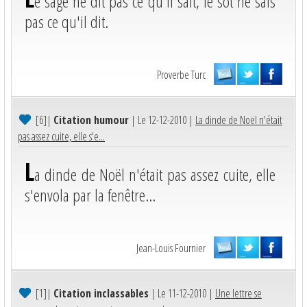
e sage ne dit pas ce qu'il sait, le sot ne sais
pas ce qu'il dit.
Proverbe Turc
[6]
|
Citation humour
| Le 12-12-2010 |
La dinde de Noël n'était
pas assez cuite, elle s'e...
L
a dinde de Noël n'était pas assez cuite, elle
s'envola par la fenêtre...
Jean-Louis Fournier
[1]
|
Citation inclassables
| Le 11-12-2010 |
Une lettre se