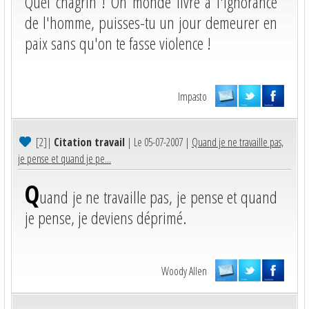
Quel chagrin ! Oh monde livré à l'ignorance
de l'homme, puisses-tu un jour demeurer en
paix sans qu'on te fasse violence !
Impasto
[2]
|
Citation travail
| Le 05-07-2007 |
Quand je ne travaille pas,
je pense et quand je pe...
Q
uand je ne travaille pas, je pense et quand
je pense, je deviens déprimé.
Woody Allen