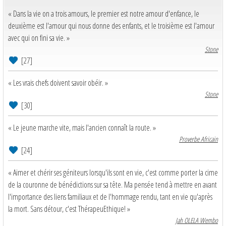
« Dans la vie on a trois amours, le premier est notre amour d'enfance, le
deuxième est l'amour qui nous donne des enfants, et le troisième est l'amour
avec qui on fini sa vie. »
Stone
[27]
« Les vrais chefs doivent savoir obéir. »
Stone
[30]
« Le jeune marche vite, mais l'ancien connaît la route. »
Proverbe Africain
[24]
« Aimer et chérir ses géniteurs lorsqu'ils sont en vie, c'est comme porter la cime
de la couronne de bénédictions sur sa tête. Ma pensée tend à mettre en avant
l'importance des liens familiaux et de l'hommage rendu, tant en vie qu'après
la mort. Sans détour, c'est ThérapeuEthique! »
Jah OLELA Wembo