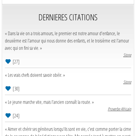
DERNIERES CITATIONS
« Dans la vie on a trois amours, le premier est notre amour d'enfance, le
deuxième est l'amour qui nous donne des enfants, et le troisième est l'amour
avec qui on fini sa vie. »
Stone
[27]
« Les vrais chefs doivent savoir obéir. »
Stone
[30]
« Le jeune marche vite, mais l'ancien connaît la route. »
Proverbe Africain
[24]
« Aimer et chérir ses géniteurs lorsqu'ils sont en vie, c'est comme porter la cime