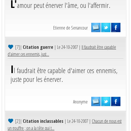
L'
amour peut énerver l'âme, ou l'affermir.
Etienne de Senancour
[7]
|
Citation guerre
| Le 24-10-2007 |
Il faudrait être capable
d'aimer ces ennemis, just...
I
l faudrait être capable d'aimer ces ennemis,
juste pour les énerver.
Anonyme
[2]
|
Citation inclassables
| Le 24-10-2007 |
Chacun de nous est
un gouffre ; on a la tête qui t...