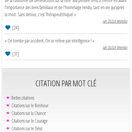
de la couronne de bénédictions sur sa tête. Ma pensée tend à mettre en avant
l'importance des liens familiaux et de l'hommage rendu, tant en vie qu'après
la mort. Sans détour, c'est ThérapeuEthique! »
Jah OLELA Wembo
[24]
« On tombe par accident, On se relève par intelligence ! »
Jah OLELA Wembo
[31]
CITATION PAR MOT CLÉ
Belles citations
Citations sur le Bonheur
Citations sur la Chance
Citations sur le Courage
Citations sur le Désir