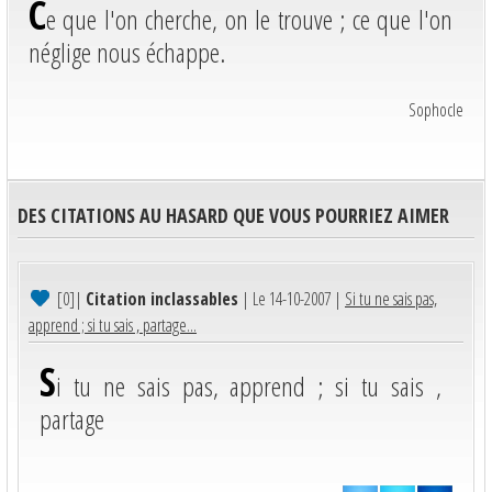
C
e que l'on cherche, on le trouve ; ce que l'on
néglige nous échappe.
Sophocle
DES CITATIONS AU HASARD QUE VOUS POURRIEZ AIMER
[0]
|
Citation inclassables
| Le 14-10-2007 |
Si tu ne sais pas,
apprend ; si tu sais , partage...
S
i tu ne sais pas, apprend ; si tu sais ,
partage