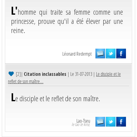
L'
homme qui traite sa femme comme une
princesse, prouve qu'il a été élever par une
reine.
Léonard Redempt
[2]
|
Citation inclassables
| Le 31-07-2013 |
Le disciple et le
reflet de son maître....
L
e disciple et le reflet de son maître.
Lao-Tseu
le tao te king.