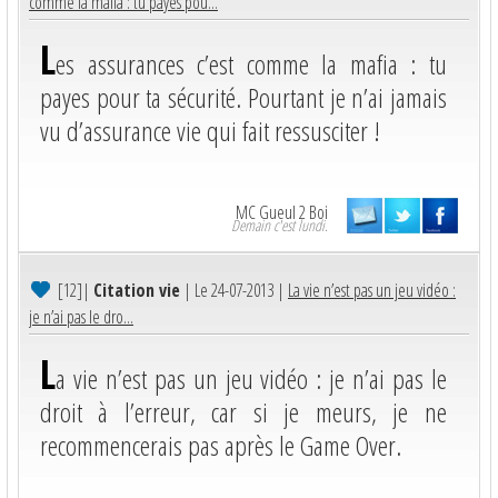
comme la mafia : tu payes pou...
L
es assurances c’est comme la mafia : tu
payes pour ta sécurité. Pourtant je n’ai jamais
vu d’assurance vie qui fait ressusciter !
MC Gueul 2 Boi
Demain c'est lundi.
[12]
|
Citation vie
| Le 24-07-2013 |
La vie n’est pas un jeu vidéo :
je n’ai pas le dro...
L
a vie n’est pas un jeu vidéo : je n’ai pas le
droit à l’erreur, car si je meurs, je ne
recommencerais pas après le Game Over.