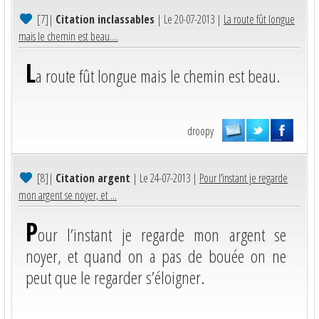
[7]
|
Citation inclassables
| Le 20-07-2013 |
La route fût longue
mais le chemin est beau....
L
a route fût longue mais le chemin est beau.
droopy
[8]
|
Citation argent
| Le 24-07-2013 |
Pour l’instant je regarde
mon argent se noyer, et ...
P
our l’instant je regarde mon argent se
noyer, et quand on a pas de bouée on ne
peut que le regarder s’éloigner.