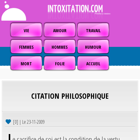
VIE
AMOUR
TRAVAIL
FEMMES
HOMMES
HUMOUR
MORT
FOLIE
ACCUEIL
CITATION PHILOSOPHIQUE
[0] | Le 23-11-2009
L
e sacrifice de soi est la condition de la vertu.