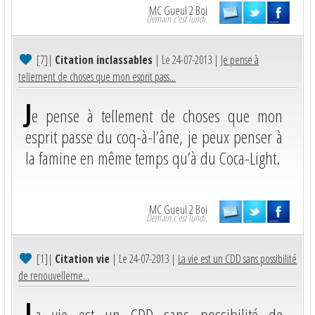
MC Gueul 2 Boi
Demain c'est lundi.
[7]
|
Citation inclassables
| Le 24-07-2013 |
Je pense à
tellement de choses que mon esprit pass...
J
e pense à tellement de choses que mon
esprit passe du coq-à-l’âne, je peux penser à
la famine en même temps qu’à du Coca-Light.
MC Gueul 2 Boi
Demain c'est lundi.
[1]
|
Citation vie
| Le 24-07-2013 |
La vie est un CDD sans possibilité
de renouvelleme...
L
a vie est un CDD sans possibilité de