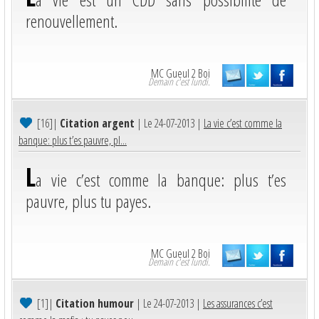
renouvellement.
MC Gueul 2 Boi
Demain c'est lundi.
[16]
|
Citation argent
| Le 24-07-2013 |
La vie c’est comme la
banque: plus t’es pauvre, pl...
L
a vie c’est comme la banque: plus t’es
pauvre, plus tu payes.
MC Gueul 2 Boi
Demain c'est lundi.
[1]
|
Citation humour
| Le 24-07-2013 |
Les assurances c’est