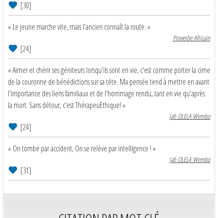
[30]
« Le jeune marche vite, mais l'ancien connaît la route. »
Proverbe Africain
[24]
« Aimer et chérir ses géniteurs lorsqu'ils sont en vie, c'est comme porter la cime
de la couronne de bénédictions sur sa tête. Ma pensée tend à mettre en avant
l'importance des liens familiaux et de l'hommage rendu, tant en vie qu'après
la mort. Sans détour, c'est ThérapeuEthique! »
Jah OLELA Wembo
[24]
« On tombe par accident, On se relève par intelligence ! »
Jah OLELA Wembo
[31]