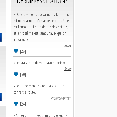
DERNIERES CITATIONS
« Dans la vie on a trois amours, le premier
est notre amour d'enfance, le deuxième
est l'amour qui nous donne des enfants,
et le troisième est l'amour avec qui on
fini sa vie. »
Stone
[28]
« Les vrais chefs doivent savoir obéir. »
Stone
[30]
« Le jeune marche vite, mais l'ancien
connaît la route. »
Proverbe Africain
[24]
« Aimer et chérir ses géniteurs lorsqu'ils