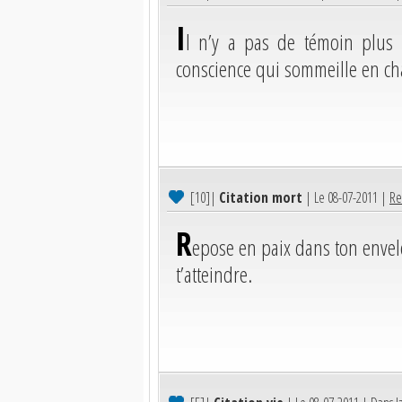
I
l n’y a pas de témoin plus 
conscience qui sommeille en 
[10]
|
Citation mort
| Le 08-07-2011 |
Re
R
epose en paix dans ton envel
t’atteindre.