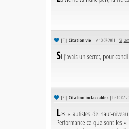
[3]
|
Citation vie
| Le 10-07-2011 |
Si j'av
S
i j'avais un secret, pour concil
[2]
|
Citation inclassables
| Le 10-07-2
L
es « autistes de haut-nivea
Performance ce que sont les « 