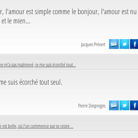
ur, l'amour est simple comme le bonjour, l'amour est nu
et le mien...
Jacques Prévert
 ne m'a pas malmené, je me suis écorché tout...
me suis écorché tout seul.
Pierre Desproges
e est belle, où l'on commence par se croire ...