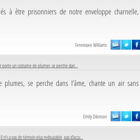
 à être prisonniers de notre enveloppe charnelle,
Tennessee Williams
ir porte un costume de plumes, se perche dan...
e plumes, se perche dans l’âme, chante un air sans
Emily Dikinson
|
Il n’y a pas de témoin plus redoutable, pas d’accu...