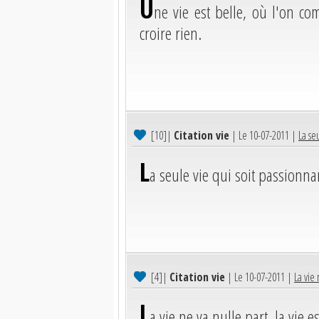
U
ne vie est belle, où l'on co
croire rien.
[10]
|
Citation vie
| Le 10-07-2011 |
La se
L
a seule vie qui soit passionnan
[4]
|
Citation vie
| Le 10-07-2011 |
La vie 
L
a vie ne va nulle part, la vie 