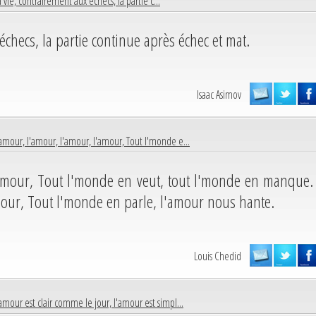
 vie, contrairement aux échecs, la partie c...
échecs, la partie continue après échec et mat.
Isaac Asimov
amour, l'amour, l'amour, l'amour, Tout l'monde e...
'amour, Tout l'monde en veut, tout l'monde en manque.
mour, Tout l'monde en parle, l'amour nous hante.
Louis Chedid
amour est clair comme le jour, l'amour est simpl...