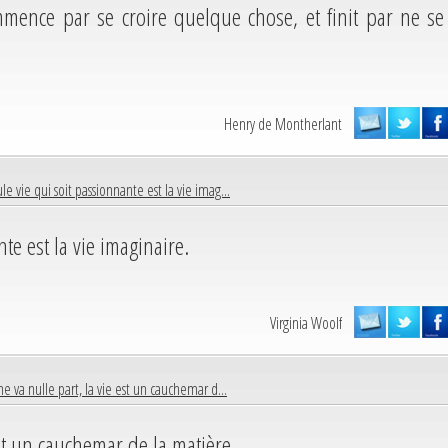
mmence par se croire quelque chose, et finit par ne se
Henry de Montherlant
ule vie qui soit passionnante est la vie imag...
te est la vie imaginaire.
Virginia Woolf
ne va nulle part, la vie est un cauchemar d...
est un cauchemar de la matière.