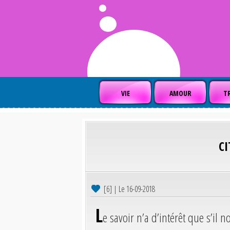
VIE
AMOUR
TR
C
[6] | Le 16-09-2018
L
e savoir n’a d’intérêt que s’il 