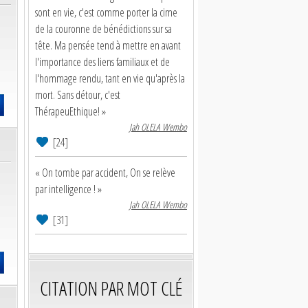
sont en vie, c'est comme porter la cime
de la couronne de bénédictions sur sa
tête. Ma pensée tend à mettre en avant
l'importance des liens familiaux et de
l'hommage rendu, tant en vie qu'après la
mort. Sans détour, c'est
ThérapeuEthique! »
Jah OLELA Wembo
[24]
« On tombe par accident, On se relève
par intelligence ! »
Jah OLELA Wembo
[31]
CITATION PAR MOT CLÉ