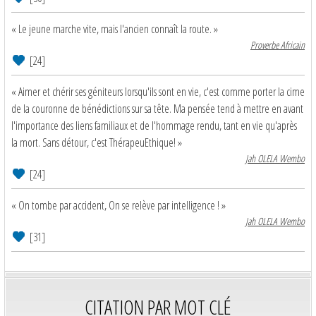
« Le jeune marche vite, mais l'ancien connaît la route. »
Proverbe Africain
[24]
« Aimer et chérir ses géniteurs lorsqu'ils sont en vie, c'est comme porter la cime
de la couronne de bénédictions sur sa tête. Ma pensée tend à mettre en avant
l'importance des liens familiaux et de l'hommage rendu, tant en vie qu'après
la mort. Sans détour, c'est ThérapeuEthique! »
Jah OLELA Wembo
[24]
« On tombe par accident, On se relève par intelligence ! »
Jah OLELA Wembo
[31]
CITATION PAR MOT CLÉ