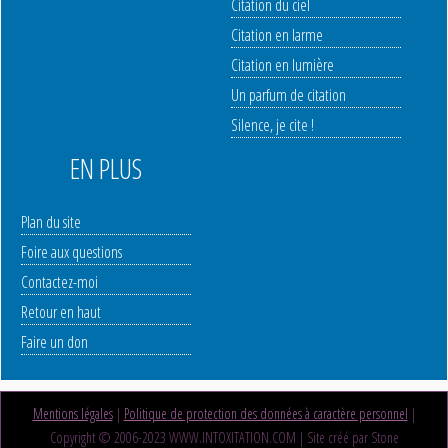
Citation du ciel
Citation en larme
Citation en lumière
Un parfum de citation
Silence, je cite !
EN PLUS
Plan du site
Foire aux questions
Contactez-moi
Retour en haut
Faire un don
Mentions légales
|
Politique de protection des données à caractère personnel
|
Copyright © 2006-2023 WWW.INTOXITATION.COM | Site créé par Stone