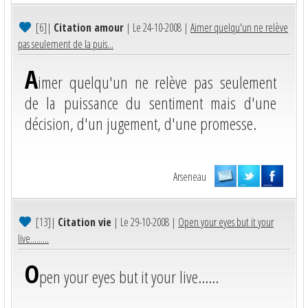
[6]
|
Citation amour
| Le 24-10-2008 |
Aimer quelqu'un ne relève
pas seulement de la puis...
A
imer quelqu'un ne relève pas seulement
de la puissance du sentiment mais d'une
décision, d'un jugement, d'une promesse.
Arseneau
[13]
|
Citation vie
| Le 29-10-2008 |
Open your eyes but it your
live.........
O
pen your eyes but it your live......