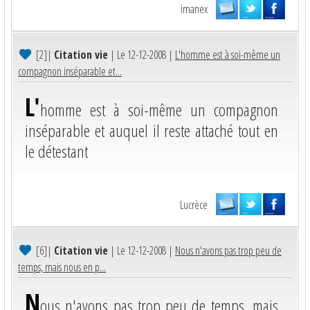
imanex
[2]
|
Citation vie
| Le 12-12-2008 |
L'homme est à soi-même un
compagnon inséparable et...
L'
homme est à soi-même un compagnon
inséparable et auquel il reste attaché tout en
le détestant
Lucrèce
[6]
|
Citation vie
| Le 12-12-2008 |
Nous n'avons pas trop peu de
temps, mais nous en p...
N
ous n'avons pas trop peu de temps, mais