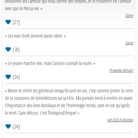
deuxième est l'amour qui nous donne des enfants, et le troisième est l'amour
avec qui on fini sa vie. »
Stone
[27]
« Les vrais chefs doivent savoir obéir. »
Stone
[30]
« Le jeune marche vite, mais l'ancien connaît la route. »
Proverbe Africain
[24]
« Aimer et chérir ses géniteurs lorsqu'ils sont en vie, c'est comme porter la cime
de la couronne de bénédictions sur sa tête. Ma pensée tend à mettre en avant
l'importance des liens familiaux et de l'hommage rendu, tant en vie qu'après
la mort. Sans détour, c'est ThérapeuEthique! »
Jah OLELA Wembo
[24]