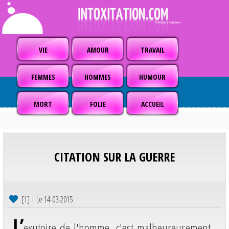
VIE
AMOUR
TRAVAIL
FEMMES
HOMMES
HUMOUR
MORT
FOLIE
ACCUEIL
CITATION SUR LA GUERRE
[1] | Le 14-03-2015
L’
exutoire de l'homme, c'est malheureusement