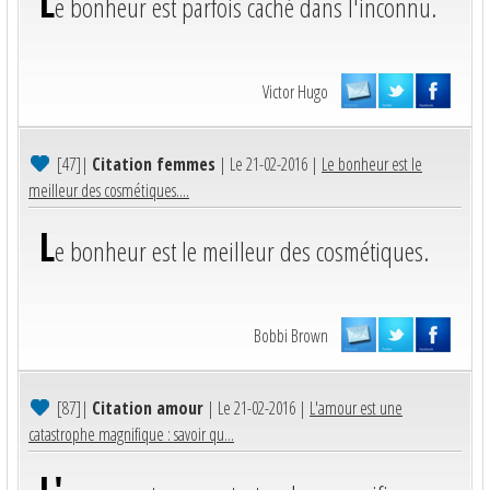
L
e bonheur est parfois caché dans l'inconnu.
Victor Hugo
[47]
|
Citation femmes
| Le 21-02-2016 |
Le bonheur est le
meilleur des cosmétiques....
L
e bonheur est le meilleur des cosmétiques.
Bobbi Brown
[87]
|
Citation amour
| Le 21-02-2016 |
L'amour est une
catastrophe magnifique : savoir qu...