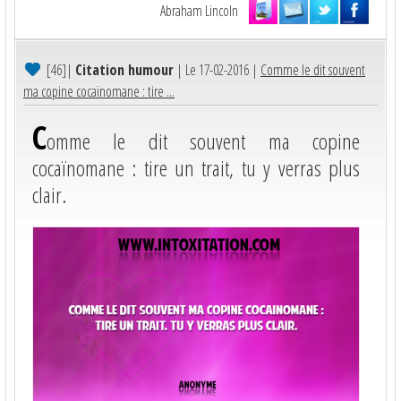
Abraham Lincoln
[46]
|
Citation humour
| Le 17-02-2016 |
Comme le dit souvent
ma copine cocaïnomane : tire ...
C
omme le dit souvent ma copine
cocaïnomane : tire un trait, tu y verras plus
clair.