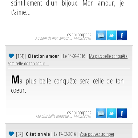
scintillement d'un bijoux. Mon amour, je
t'aime...
Les philosophes
Au nom de mon amour.... 14/02/2016
[104]
|
Citation amour
| Le 14-02-2016 |
Ma plus belle conquête
sera celle de ton coeur....
M
a plus belle conquête sera celle de ton
coeur.
Les philosophes
Ma plus belle conquête.... 14/02/2016
[57]
|
Citation vie
| Le 17-02-2016 |
Vous pouvez tromper