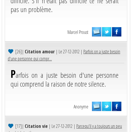
difficile. S'il n'était pas difficile ce ne serait
pas un problème.
Marcel Proust
[26]
|
Citation amour
| Le 27-12-2012 |
Parfois on a juste besoin
d'une personne qui compr...
P
arfois on a juste besoin d'une personne
qui comprend la raison de notre silence.
Anonyme
[17]
|
Citation vie
| Le 27-12-2012 |
Parcequ'il y a toujours un peu