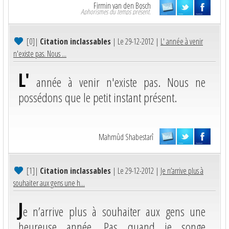
Firmin van den Bosch
Aphorismes du temps présent.
[0]
|
Citation inclassables
| Le 29-12-2012 |
L' année à venir
n'existe pas. Nous ...
L'
année à venir n'existe pas. Nous ne
possédons que le petit instant présent.
Mahmûd Shabestarî
[1]
|
Citation inclassables
| Le 29-12-2012 |
Je n’arrive plus à
souhaiter aux gens une h...
J
e n’arrive plus à souhaiter aux gens une
heureuse année. Pas quand je songe