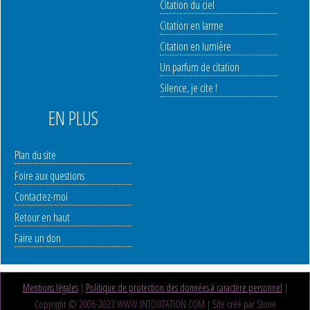
Citation du ciel
Citation en larme
Citation en lumière
Un parfum de citation
Silence, je cite !
EN PLUS
Plan du site
Foire aux questions
Contactez-moi
Retour en haut
Faire un don
Mentions légales
|
Politique de protection des données à caractère personnel
|
Copyright © 2006-2023 WWW.INTOXITATION.COM | Site créé par Stone