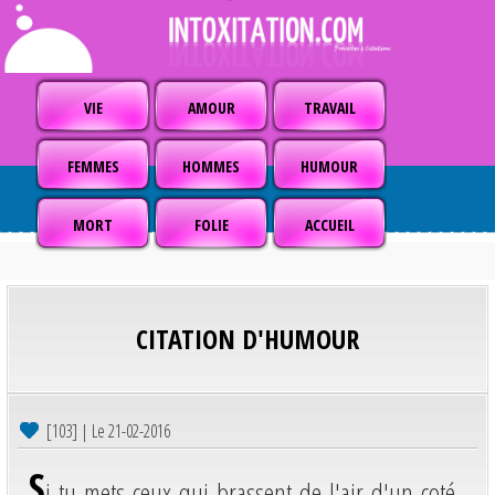
VIE
AMOUR
TRAVAIL
FEMMES
HOMMES
HUMOUR
MORT
FOLIE
ACCUEIL
CITATION D'HUMOUR
[103] | Le 21-02-2016
S
i tu mets ceux qui brassent de l'air d'un coté