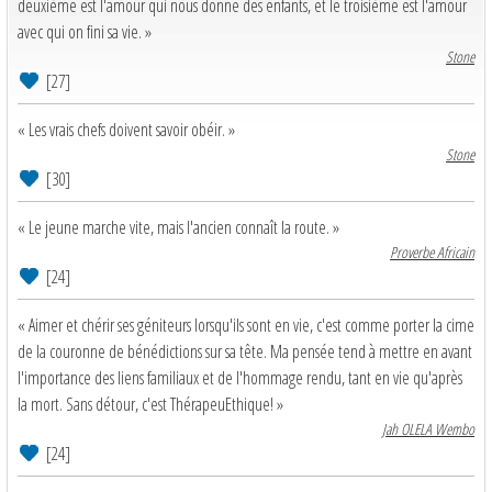
deuxième est l'amour qui nous donne des enfants, et le troisième est l'amour
avec qui on fini sa vie. »
Stone
[27]
« Les vrais chefs doivent savoir obéir. »
Stone
[30]
« Le jeune marche vite, mais l'ancien connaît la route. »
Proverbe Africain
[24]
« Aimer et chérir ses géniteurs lorsqu'ils sont en vie, c'est comme porter la cime
de la couronne de bénédictions sur sa tête. Ma pensée tend à mettre en avant
l'importance des liens familiaux et de l'hommage rendu, tant en vie qu'après
la mort. Sans détour, c'est ThérapeuEthique! »
Jah OLELA Wembo
[24]