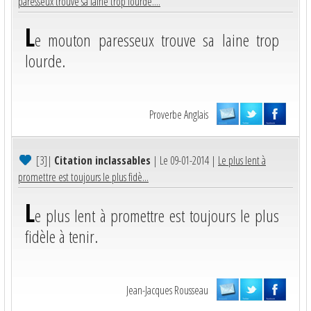
paresseux trouve sa laine trop lourde....
L
e mouton paresseux trouve sa laine trop
lourde.
Proverbe Anglais
[3]
|
Citation inclassables
| Le 09-01-2014 |
Le plus lent à
promettre est toujours le plus fidè...
L
e plus lent à promettre est toujours le plus
fidèle à tenir.
Jean-Jacques Rousseau