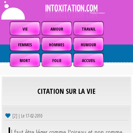
VIE
AMOUR
TRAVAIL
FEMMES
HOMMES
HUMOUR
MORT
FOLIE
ACCUEIL
CITATION SUR LA VIE
[2] | Le 17-02-2010
I
l faut être léger comme l'oiseau et non comme