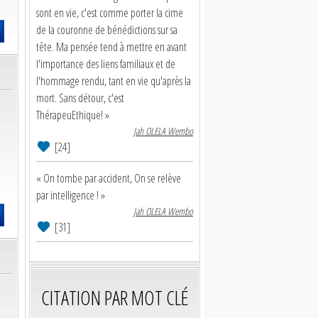
sont en vie, c'est comme porter la cime
de la couronne de bénédictions sur sa
tête. Ma pensée tend à mettre en avant
l'importance des liens familiaux et de
l'hommage rendu, tant en vie qu'après la
mort. Sans détour, c'est
ThérapeuEthique! »
Jah OLELA Wembo
[24]
« On tombe par accident, On se relève
par intelligence ! »
Jah OLELA Wembo
[31]
CITATION PAR MOT CLÉ