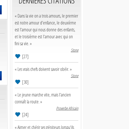
DERNIERES CITATIONS
« Dans la vie on a trois amours, le premier
est notre amour d'enfance, le deuxième
est l'amour qui nous donne des enfants,
et le troisième est l'amour avec qui on
fini sa vie. »
Stone
[27]
« Les vrais chefs doivent savoir obéir. »
Stone
[30]
« Le jeune marche vite, mais l'ancien
connaît la route. »
Proverbe Africain
[24]
« Aimer et chérir ses géniteurs lorsqu'ils