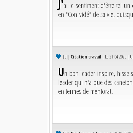
J'
ai le sentiment d'être tel u
en "Con-vidé" de sa vie, puisqu
[0]
|
Citation travail
| Le 21-04-2020 |
U
U
n bon leader inspire, hisse 
leader qui n'a que des canetons
en termes de mentorat.