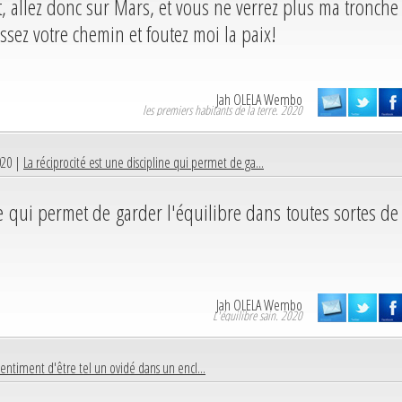
, allez donc sur Mars, et vous ne verrez plus ma tronche
ssez votre chemin et foutez moi la paix!
Jah OLELA Wembo
les premiers habitants de la terre. 2020
020 |
La réciprocité est une discipline qui permet de ga...
ne qui permet de garder l'équilibre dans toutes sortes de
Jah OLELA Wembo
L'équilibre sain. 2020
 sentiment d'être tel un ovidé dans un encl...