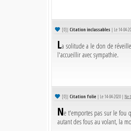
[0]
|
Citation inclassables
| Le 14-04-2
L
a solitude a le don de réveil
l'accueillir avec sympathie.
[0]
|
Citation folie
| Le 14-04-2020 |
Ne t
N
e t'emportes pas sur le fou q
autant des fous au volant, la mo