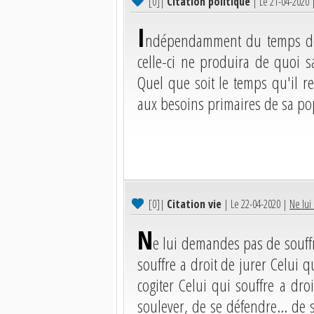
[0]
|
Citation politique
| Le 21-04-2020
I
ndépendamment du temps de c
celle-ci ne produira de quoi sa
Quel que soit le temps qu'il re
aux besoins primaires de sa po
[0]
|
Citation vie
| Le 22-04-2020 |
Ne lui
N
e lui demandes pas de souffri
souffre a droit de jurer Celui q
cogiter Celui qui souffre a droi
soulever, de se défendre... de 