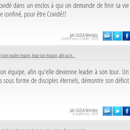
n ovidé dans un enclos à qui on demande de finir sa vie
e confiné, pour être Covidé!?
Jah OLELA Wembo
Confiné pour Covider. 2020
n bon leader inspire, hisse son équipe, afin qu'e...
son équipe, afin qu'elle devienne leader à son tour. Un
 sous forme de disciples éternels, démontre son déficit
Jah OLELA Wembo
le leadership. 2020