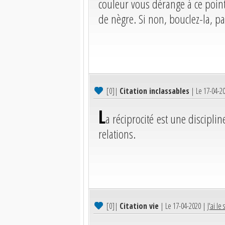
couleur vous dérange à ce point
de nègre. Si non, bouclez-la, pa
[0]
|
Citation inclassables
| Le 17-04-2
L
a réciprocité est une discipli
relations.
[0]
|
Citation vie
| Le 17-04-2020 |
J'ai le