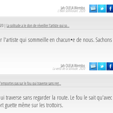
Jah OLELA Wembo
L'éveil somnolant. 2020
020 |
La solitude a le don de réveiller l'artiste qui so...
ler l'artiste qui sommeille en chacun•e de nous. Sachons
Jah OLELA Wembo
La vertu de la solitude. 2020
'emportes pas sur le fou qui traverse sans reg...
ui traverse sans regarder la route. Le fou le sait qu'avec
rt guette même sur les trottoirs.