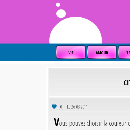
VIE
AMOUR
TR
C
[0] | Le 26-03-2011
V
ous pouvez choisir la couleur 