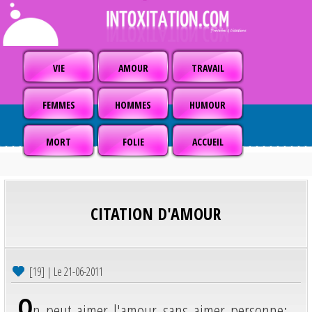
VIE
AMOUR
TRAVAIL
FEMMES
HOMMES
HUMOUR
MORT
FOLIE
ACCUEIL
CITATION D'AMOUR
[19] | Le 21-06-2011
O
n peut aimer l'amour sans aimer personne;