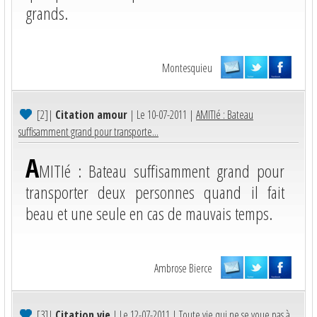
grands.
Montesquieu
[2]
|
Citation amour
| Le 10-07-2011 |
AMITIé : Bateau
suffisamment grand pour transporte...
A
MITIé : Bateau suffisamment grand pour
transporter deux personnes quand il fait
beau et une seule en cas de mauvais temps.
Ambrose Bierce
[3]
|
Citation vie
| Le 12-07-2011 |
Toute vie qui ne se voue pas à