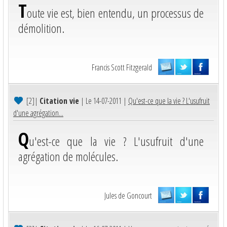
T
oute vie est, bien entendu, un processus de
démolition.
Francis Scott Fitzgerald
[2]
|
Citation vie
| Le 14-07-2011 |
Qu'est-ce que la vie ? L'usufruit
d'une agrégation...
Q
u'est-ce que la vie ? L'usufruit d'une
agrégation de molécules.
Jules de Goncourt