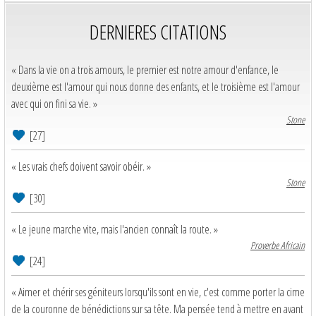
DERNIERES CITATIONS
« Dans la vie on a trois amours, le premier est notre amour d'enfance, le
deuxième est l'amour qui nous donne des enfants, et le troisième est l'amour
avec qui on fini sa vie. »
Stone
[27]
« Les vrais chefs doivent savoir obéir. »
Stone
[30]
« Le jeune marche vite, mais l'ancien connaît la route. »
Proverbe Africain
[24]
« Aimer et chérir ses géniteurs lorsqu'ils sont en vie, c'est comme porter la cime
de la couronne de bénédictions sur sa tête. Ma pensée tend à mettre en avant