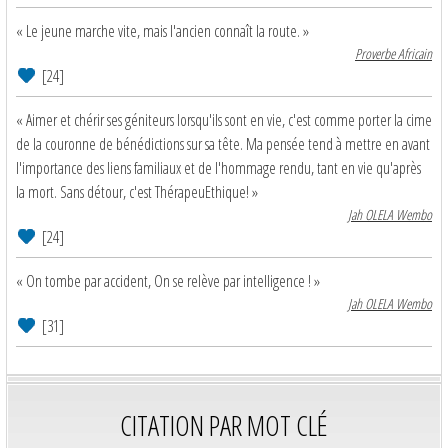
« Le jeune marche vite, mais l'ancien connaît la route. »
Proverbe Africain
[24]
« Aimer et chérir ses géniteurs lorsqu'ils sont en vie, c'est comme porter la cime
de la couronne de bénédictions sur sa tête. Ma pensée tend à mettre en avant
l'importance des liens familiaux et de l'hommage rendu, tant en vie qu'après
la mort. Sans détour, c'est ThérapeuEthique! »
Jah OLELA Wembo
[24]
« On tombe par accident, On se relève par intelligence ! »
Jah OLELA Wembo
[31]
CITATION PAR MOT CLÉ