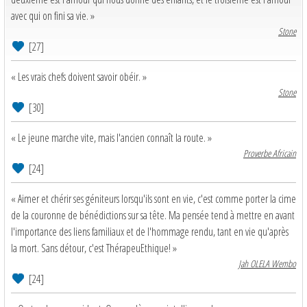
avec qui on fini sa vie. »
Stone
[27]
« Les vrais chefs doivent savoir obéir. »
Stone
[30]
« Le jeune marche vite, mais l'ancien connaît la route. »
Proverbe Africain
[24]
« Aimer et chérir ses géniteurs lorsqu'ils sont en vie, c'est comme porter la cime
de la couronne de bénédictions sur sa tête. Ma pensée tend à mettre en avant
l'importance des liens familiaux et de l'hommage rendu, tant en vie qu'après
la mort. Sans détour, c'est ThérapeuEthique! »
Jah OLELA Wembo
[24]