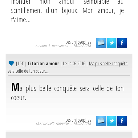
montrer mon amour semblable au
scintillement d'un bijoux. Mon amour, je
t'aime...
Les philosophes
Au nom de mon amour.... 14/02/2016
[104]
|
Citation amour
| Le 14-02-2016 |
Ma plus belle conquête
sera celle de ton coeur....
M
a plus belle conquête sera celle de ton
coeur.
Les philosophes
Ma plus belle conquête.... 14/02/2016