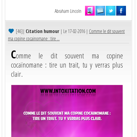
Abraham Lincoln
[46]
|
Citation humour
| Le 17-02-2016 |
Comme le dit souvent
ma copine cocaïnomane : tire ...
C
omme le dit souvent ma copine
cocaïnomane : tire un trait, tu y verras plus
clair.