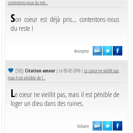
contentons-nous du rest...
S
on coeur est déjà pris... contentons-nous
du reste !
Anonyme
[50]
|
Citation amour
| Le 05-02-2016 |
Le coeur ne vieillit pas,
mais il est pénible de l...
L
e coeur ne vieillit pas, mais il est pénible de
loger un dieu dans des ruines.
Voltaire