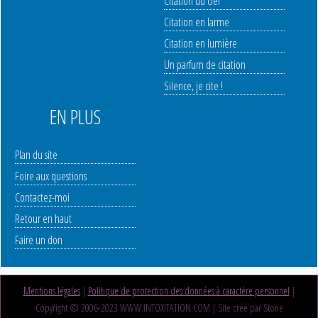
Citation du ciel
Citation en larme
Citation en lumière
Un parfum de citation
Silence, je cite !
EN PLUS
Plan du site
Foire aux questions
Contactez-moi
Retour en haut
Faire un don
Mentions légales
|
Politique de protection des données à caractère personnel
|
Copyright © 2006-2023 WWW.INTOXITATION.COM | Site créé par Stone