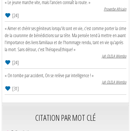
« Le jeune marche vite, mais l'ancien connaît la route. »
Proverbe Africain
[24]
« Aimer et chérir ses géniteurs lorsqu'ils sont en vie, c'est comme porter la cime
de la couronne de bénédictions sur sa tête. Ma pensée tend à mettre en avant
l'importance des liens familiaux et de l'hommage rendu, tant en vie qu'après
la mort. Sans détour, c'est ThérapeuEthique! »
Jah OLELA Wembo
[24]
« On tombe par accident, On se relève par intelligence ! »
Jah OLELA Wembo
[31]
CITATION PAR MOT CLÉ