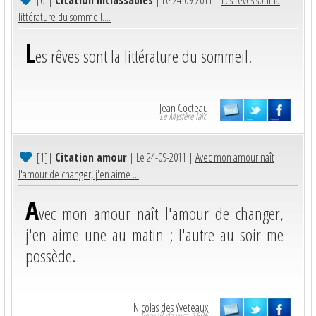
littérature du sommeil....
L
es rêves sont la littérature du sommeil.
Jean Cocteau
Le Mystère laïc.
[1]
|
Citation amour
| Le 24-09-2011 |
Avec mon amour naît
l'amour de changer, j'en aime ...
A
vec mon amour naît l'amour de changer,
j'en aime une au matin ; l'autre au soir me
possède.
Nicolas des Yveteaux
Recueil de vers. 1606