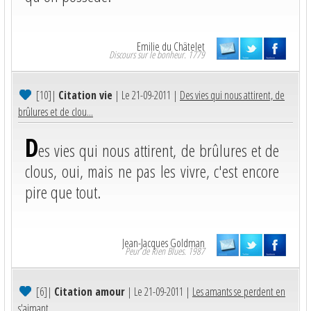
Emilie du Châtelet
Discours sur le bonheur. 1779
[10]
|
Citation vie
| Le 21-09-2011 |
Des vies qui nous attirent, de
brûlures et de clou...
D
es vies qui nous attirent, de brûlures et de
clous, oui, mais ne pas les vivre, c'est encore
pire que tout.
Jean-Jacques Goldman
Peur de Rien Blues. 1987
[6]
|
Citation amour
| Le 21-09-2011 |
Les amants se perdent en
s'aimant....