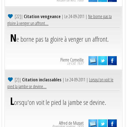
[22]
|
Citation vengeance
| Le 24-09-2011 |
Ne borne pas ta
gloire à venger un affront....
N
e borne pas ta gloire à venger un affront.
Pierre Corneille
Le Cid. 1637
[2]
|
Citation inclassables
| Le 24-09-2011 |
Lorsqu'on voit le
pied la jambe se devine....
L
orsqu'on voit le pied la jambe se devine.
Alfred de Musset
Premières poésies. 1835