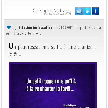
Charles-Louis de Montesquieu
De l'esprit des lois. 1748
[3]
|
Citation inclassables
| Le 24-09-2011 |
Un petit roseau m'a
suffit, à faire chanter la for...
U
n petit roseau m'a suffit, à faire chanter la
forêt...