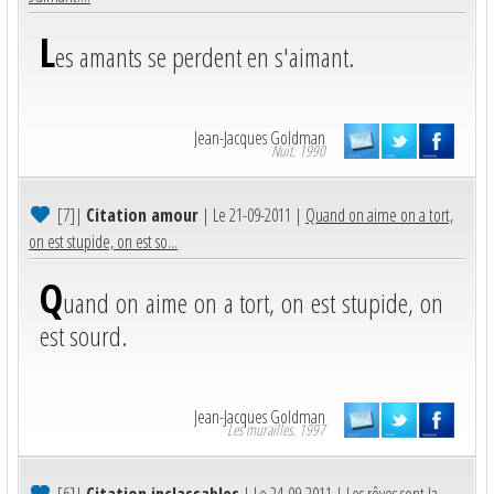
L
es amants se perdent en s'aimant.
Jean-Jacques Goldman
Nuit. 1990
[7]
|
Citation amour
| Le 21-09-2011 |
Quand on aime on a tort,
on est stupide, on est so...
Q
uand on aime on a tort, on est stupide, on
est sourd.
Jean-Jacques Goldman
Les murailles. 1997
[6]
|
Citation inclassables
| Le 24-09-2011 |
Les rêves sont la