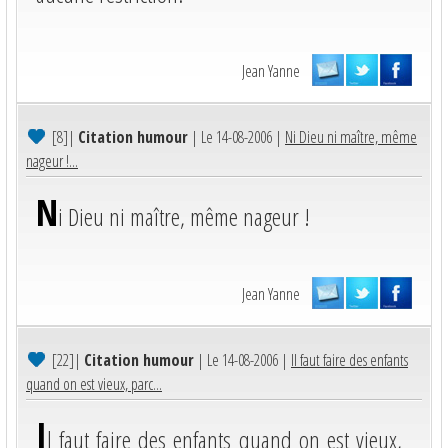
Jean Yanne
[8]
|
Citation humour
| Le 14-08-2006 |
Ni Dieu ni maître, même
nageur !...
N
i Dieu ni maître, même nageur !
Jean Yanne
[22]
|
Citation humour
| Le 14-08-2006 |
Il faut faire des enfants
quand on est vieux, parc...
I
l faut faire des enfants quand on est vieux,