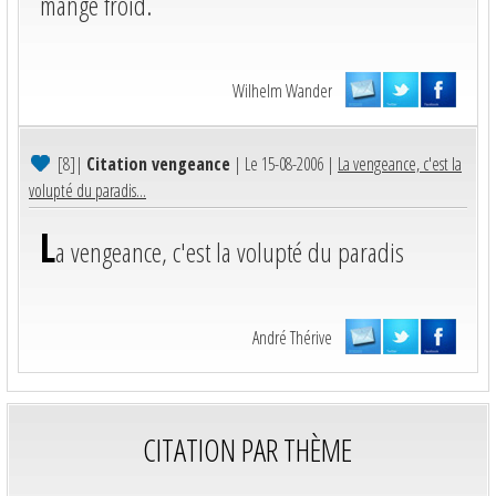
mangé froid.
Wilhelm Wander
[8]
|
Citation vengeance
| Le 15-08-2006 |
La vengeance, c'est la
volupté du paradis...
L
a vengeance, c'est la volupté du paradis
André Thérive
CITATION PAR THÈME