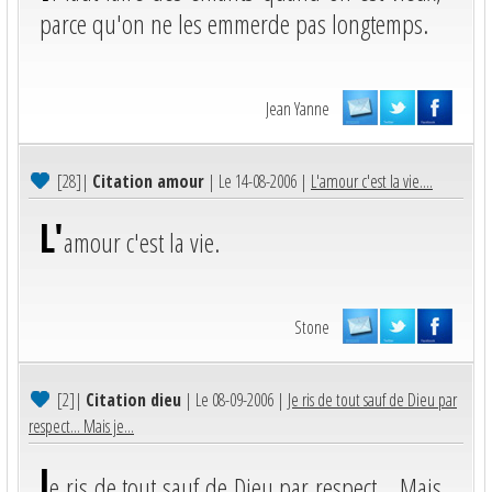
parce qu'on ne les emmerde pas longtemps.
Jean Yanne
[28]
|
Citation amour
| Le 14-08-2006 |
L'amour c'est la vie....
L'
amour c'est la vie.
Stone
[2]
|
Citation dieu
| Le 08-09-2006 |
Je ris de tout sauf de Dieu par
respect... Mais je...
J
e ris de tout sauf de Dieu par respect... Mais