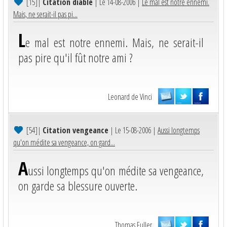
[15]
|
Citation diable
| Le 14-08-2006 |
Le mal est notre ennemi.
Mais, ne serait-il pas pi...
L
e mal est notre ennemi. Mais, ne serait-il
pas pire qu'il fût notre ami ?
Leonard de Vinci
[54]
|
Citation vengeance
| Le 15-08-2006 |
Aussi longtemps
qu'on médite sa vengeance, on gard...
A
ussi longtemps qu'on médite sa vengeance,
on garde sa blessure ouverte.
Thomas Fuller