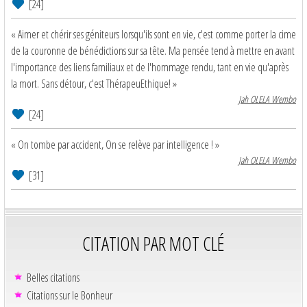
[24]
« Aimer et chérir ses géniteurs lorsqu'ils sont en vie, c'est comme porter la cime
de la couronne de bénédictions sur sa tête. Ma pensée tend à mettre en avant
l'importance des liens familiaux et de l'hommage rendu, tant en vie qu'après
la mort. Sans détour, c'est ThérapeuEthique! »
Jah OLELA Wembo
[24]
« On tombe par accident, On se relève par intelligence ! »
Jah OLELA Wembo
[31]
CITATION PAR MOT CLÉ
Belles citations
Citations sur le Bonheur