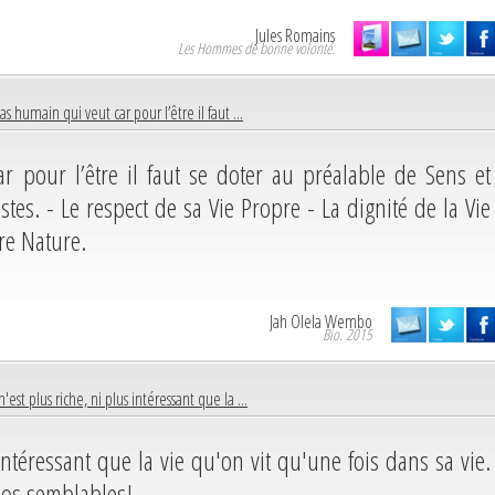
Jules Romains
Les Hommes de bonne volonté.
as humain qui veut car pour l’être il faut ...
r pour l’être il faut se doter au préalable de Sens et
tes. - Le respect de sa Vie Propre - La dignité de la Vie
re Nature.
Jah Olela Wembo
Bio. 2015
'est plus riche, ni plus intéressant que la ...
intéressant que la vie qu'on vit qu'une fois dans sa vie.
 nos semblables!