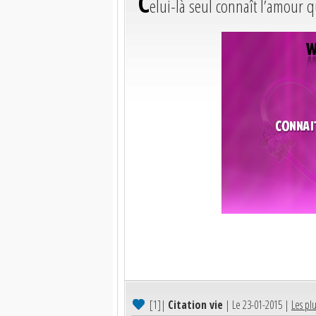
C
elui-là seul connaît l’amour 
[1]
|
Citation vie
| Le 23-01-2015 |
Les plu