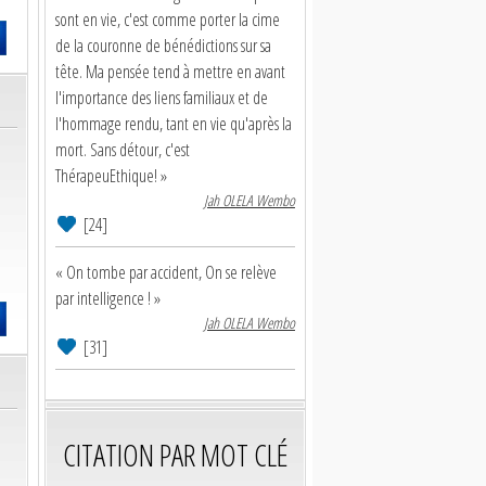
sont en vie, c'est comme porter la cime
de la couronne de bénédictions sur sa
tête. Ma pensée tend à mettre en avant
l'importance des liens familiaux et de
l'hommage rendu, tant en vie qu'après la
mort. Sans détour, c'est
ThérapeuEthique! »
Jah OLELA Wembo
[24]
« On tombe par accident, On se relève
par intelligence ! »
Jah OLELA Wembo
[31]
CITATION PAR MOT CLÉ