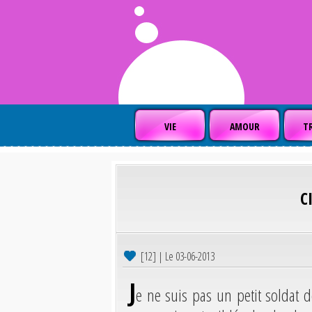
VIE
AMOUR
TR
C
[12] | Le 03-06-2013
J
e ne suis pas un petit soldat