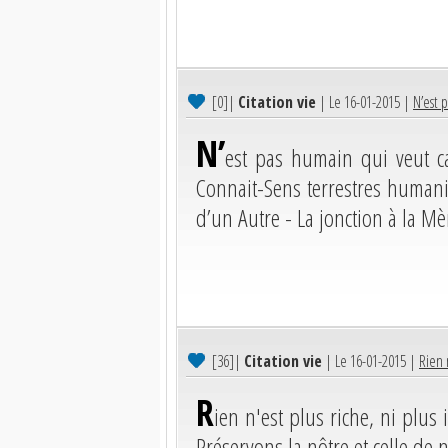
[0]
|
Citation vie
| Le 16-01-2015 |
N’est p
N’
est pas humain qui veut ca
Connait-Sens terrestres humanis
d’un Autre - La jonction à la Mè
[36]
|
Citation vie
| Le 16-01-2015 |
Rien n
R
ien n'est plus riche, ni plus 
Préservons la nôtre et celle de