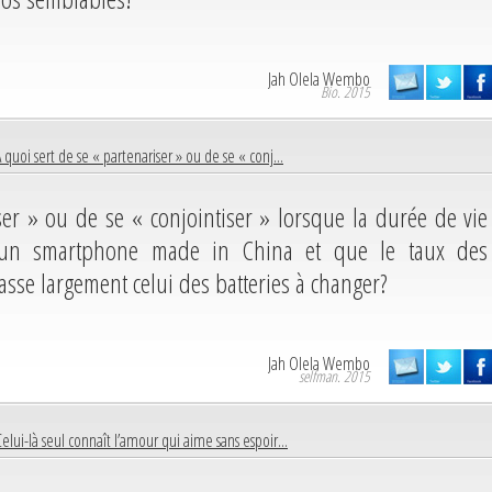
Jah Olela Wembo
Bio. 2015
 quoi sert de se « partenariser » ou de se « conj...
er » ou de se « conjointiser » lorsque la durée de vie
un smartphone made in China et que le taux des
asse largement celui des batteries à changer?
Jah Olela Wembo
selfman. 2015
Celui-là seul connaît l’amour qui aime sans espoir...