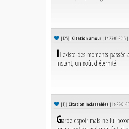
[125]
|
Citation amour
| Le 23-01-2015 
I
I existe des moments passée a
instant, un goût d'éternité.
[1]
|
Citation inclassables
| Le 23-01-2
G
arde espoir mais ne lui acco
insouciant du mal qu'il fait, il p