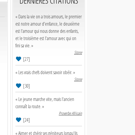
DERNIERES CITATIONS
« Dans la vie on a trois amours, le premier
est notre amour d'enfance, le deuxième
est l'amour qui nous donne des enfants,
et le troisième est l'amour avec qui on
fini sa vie. »
Stone
[27]
« Les vrais chefs doivent savoir obéir. »
Stone
[30]
« Le jeune marche vite, mais l'ancien
connaît la route. »
Proverbe Africain
[24]
« Aimer et chérir ses géniteurs lorsqu'ils