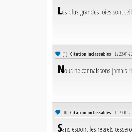
L
es plus grandes joies sont cel
[1]
|
Citation inclassables
| Le 23-01-2
N
ous ne connaissons jamais ri
[0]
|
Citation inclassables
| Le 23-01-2
S
ans espoir, les regrets cessero