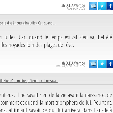
Jah OLELA Wembo
Faire pire. 2022
e le dise à toutes fins utiles. Car, quand ...
s utiles. Car, quand le temps estival s'en va, bel été
illes noyades loin des plages de rêve.
Jah OLELA Wembo
L'été l'emporte . Mai 2022
illusion d'un maitre prétentieux. Il ne sava...
ntieux. Il ne savait rien de la vie avant la naissance, de
s comment et quand la mort triomphera de lui. Pourtant,
ions, affirmant savoir ce qui lui arrivera dans l'au-delà