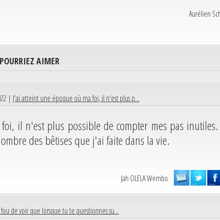
Aurélien Sc
 POURRIEZ AIMER
022 |
J'ai atteint une époque où ma foi, il n'est plus p...
foi, il n'est plus possible de compter mes pas inutiles.
mbre des bêtises que j'ai faite dans la vie.
Jah OLELA Wembo
 fou de voir que lorsque tu te questionnes su...