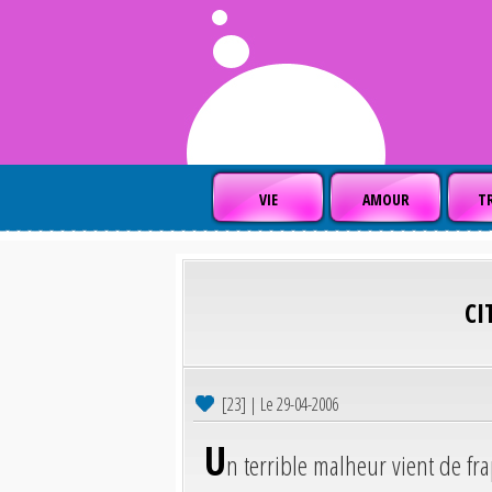
VIE
AMOUR
TR
CI
[23] | Le 29-04-2006
U
n terrible malheur vient de fr