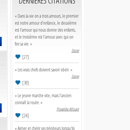
DERNIERES CITATIONS
« Dans la vie on a trois amours, le premier
est notre amour d'enfance, le deuxième
est l'amour qui nous donne des enfants,
et le troisième est l'amour avec qui on
fini sa vie. »
Stone
[27]
« Les vrais chefs doivent savoir obéir. »
Stone
[30]
« Le jeune marche vite, mais l'ancien
connaît la route. »
Proverbe Africain
[24]
« Aimer et chérir ses géniteurs lorsqu'ils