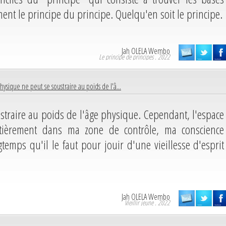
ement le principe du principe. Quelqu'en soit le principe.
Jah OLELA Wembo
Le principe de principes . 2022
ysique ne peut se soustraire au poids de l'â...
traire au poids de l'âge physique. Cependant, l'espace
entièrement dans ma zone de contrôle, ma conscience
gtemps qu'il le faut pour jouir d'une vieillesse d'esprit
Jah OLELA Wembo
Vieillir jeune . 2022