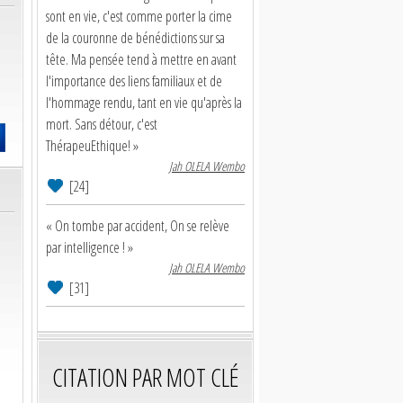
sont en vie, c'est comme porter la cime
de la couronne de bénédictions sur sa
tête. Ma pensée tend à mettre en avant
l'importance des liens familiaux et de
l'hommage rendu, tant en vie qu'après la
mort. Sans détour, c'est
ThérapeuEthique! »
Jah OLELA Wembo
[24]
« On tombe par accident, On se relève
par intelligence ! »
Jah OLELA Wembo
[31]
CITATION PAR MOT CLÉ