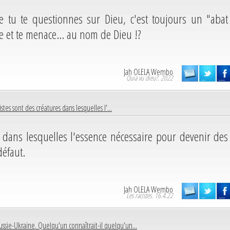
e tu te questionnes sur Dieu, c'est toujours un "abat
e et te menace... au nom de Dieu !?
Jah OLELA Wembo
Quia vu dieu?. 2022
istes sont des créatures dans lesquelles l'...
s dans lesquelles l'essence nécessaire pour devenir des
défaut.
Jah OLELA Wembo
Les racistes. 16.4.22
ussie-Ukraine. Quelqu'un connaîtrait-il quelqu'un...