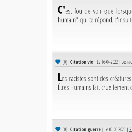
C'
est fou de voir que lorsqu
humain" qui te répond, t'insult
[0]
|
Citation vie
| Le 16-04-2022 |
Les rac
L
es racistes sont des créature
Êtres Humains fait cruellement 
[0]
|
Citation guerre
| Le 02-05-2022 |
R