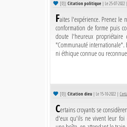
[0]
|
Citation politique
| Le 25-07-2022
F
aites l'expérience. Prenez le
conformation de forme puis c
doute l'heureux propriétaire
"Communauté internationale". 
ni éthique connue ou reconnue 
[0]
|
Citation dieu
| Le 15-10-2022 |
Cert
C
ertains croyants se considère
d'eux qu'ils ne vivent leur fo
une boîte, en attendant le train