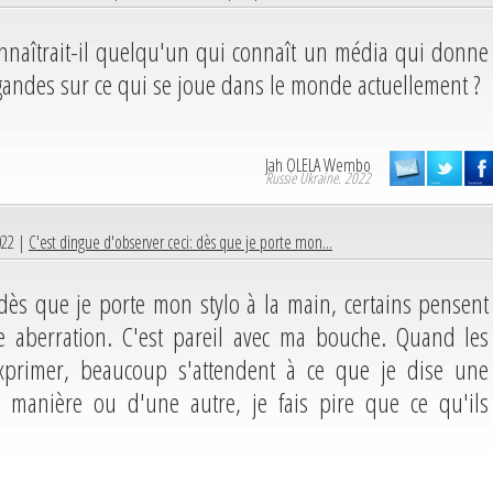
nnaîtrait-il quelqu'un qui connaît un média qui donne
gandes sur ce qui se joue dans le monde actuellement ?
Jah OLELA Wembo
Russie Ukraine. 2022
022 |
C'est dingue d'observer ceci: dès que je porte mon...
 dès que je porte mon stylo à la main, certains pensent
e aberration. C'est pareil avec ma bouche. Quand les
xprimer, beaucoup s'attendent à ce que je dise une
e manière ou d'une autre, je fais pire que ce qu'ils