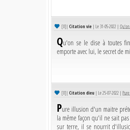
[0]
|
Citation vie
| Le 31-05-2022 |
Qu'on s
Q
u'on se le dise à toutes fin
emporte avec lui, le secret de m
[0]
|
Citation dieu
| Le 25-07-2022 |
Pure 
P
ure illusion d'un maitre préte
la même façon qu'il ne sait pa
sur terre, il se nourrit d'illus