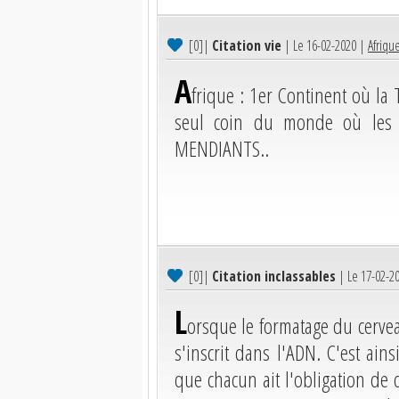
[0]
|
Citation vie
| Le 16-02-2020 |
Afriqu
A
frique : 1er Continent où l
seul coin du monde où les
MENDIANTS..
[0]
|
Citation inclassables
| Le 17-02-2
L
orsque le formatage du cervea
s'inscrit dans l'ADN. C'est ains
que chacun ait l'obligation de d