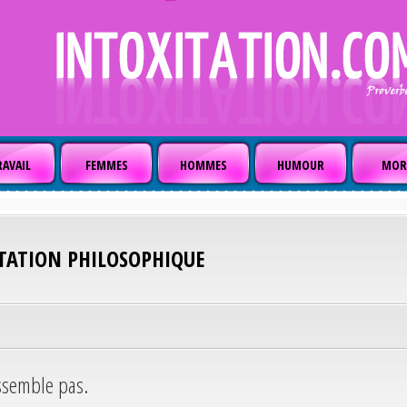
AVAIL
FEMMES
HOMMES
HUMOUR
MOR
ITATION PHILOSOPHIQUE
essemble pas.