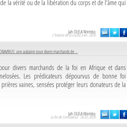
e la vérité ou de la libération du corps et de l'âme qui
Jah OLELA Wembo
L'histoire de la cruche à vin. 2020
NAVIRUS: une aubaine pour divers marchands de ...
our divers marchands de la foi en Afrique et dans
onelosées. Les prédicateurs dépourvus de bonne foi
prières vaines, sensées protéger leurs donateurs de la
Jah OLELA Wembo
La foi de Coronavirus . 26.02.2020