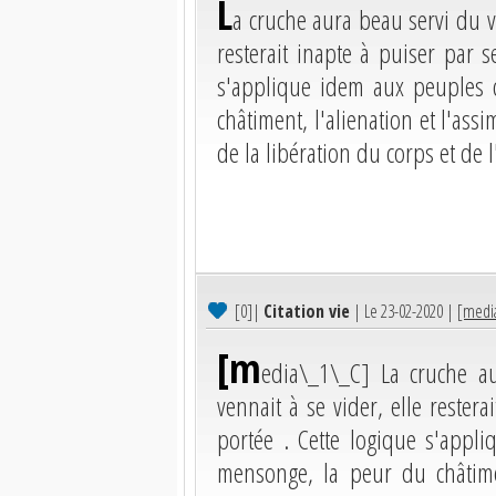
L
a cruche aura beau servi du vi
resterait inapte à puiser par 
s'applique idem aux peuples
châtiment, l'alienation et l'ass
de la libération du corps et de l
[0]
|
Citation vie
| Le 23-02-2020 |
[media
[m
edia\_1\_C] La cruche au
vennait à se vider, elle rester
portée . Cette logique s'app
mensonge, la peur du châtiment