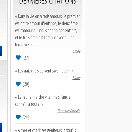
DERNIERES CITATIONS
« Dans la vie on a trois amours, le premier
est notre amour d'enfance, le deuxième
est l'amour qui nous donne des enfants,
et le troisième est l'amour avec qui on
fini sa vie. »
Stone
[27]
« Les vrais chefs doivent savoir obéir. »
Stone
[30]
« Le jeune marche vite, mais l'ancien
connaît la route. »
Proverbe Africain
[24]
« Aimer et chérir ses géniteurs lorsqu'ils