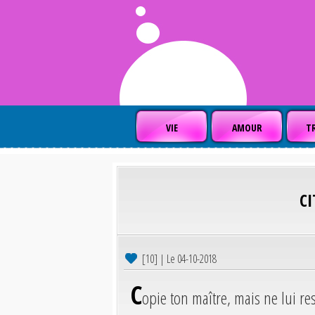
VIE
AMOUR
TR
C
[10] | Le 04-10-2018
C
opie ton maître, mais ne lui r