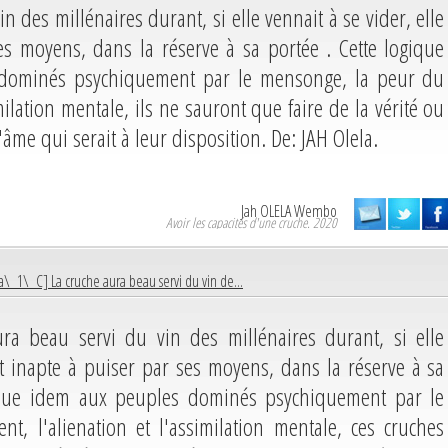
n des millénaires durant, si elle vennait à se vider, elle
ses moyens, dans la réserve à sa portée . Cette logique
 dominés psychiquement par le mensonge, la peur du
imilation mentale, ils ne sauront que faire de la vérité ou
'âme qui serait à leur disposition. De: JAH Olela.
Jah OLELA Wembo
Avoir les capacités d'une cruche. 2020
\_1\_C] La cruche aura beau servi du vin de...
ra beau servi du vin des millénaires durant, si elle
ait inapte à puiser par ses moyens, dans la réserve à sa
lique idem aux peuples dominés psychiquement par le
, l'alienation et l'assimilation mentale, ces cruches