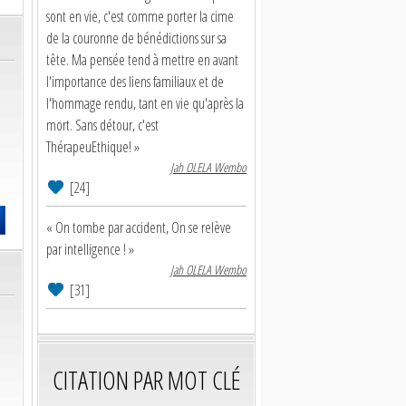
sont en vie, c'est comme porter la cime
de la couronne de bénédictions sur sa
tête. Ma pensée tend à mettre en avant
l'importance des liens familiaux et de
l'hommage rendu, tant en vie qu'après la
mort. Sans détour, c'est
ThérapeuEthique! »
Jah OLELA Wembo
[24]
« On tombe par accident, On se relève
par intelligence ! »
Jah OLELA Wembo
[31]
CITATION PAR MOT CLÉ