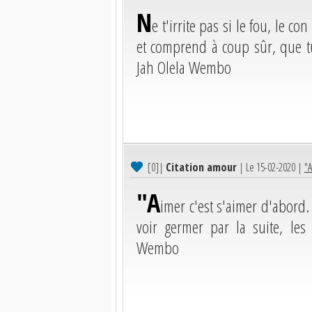
N
e t'irrite pas si le fou, le co
et comprend à coup sûr, que t
Jah Olela Wembo
[0]
|
Citation amour
| Le 15-02-2020 |
"A
"A
imer c'est s'aimer d'abord
voir germer par la suite, le
Wembo