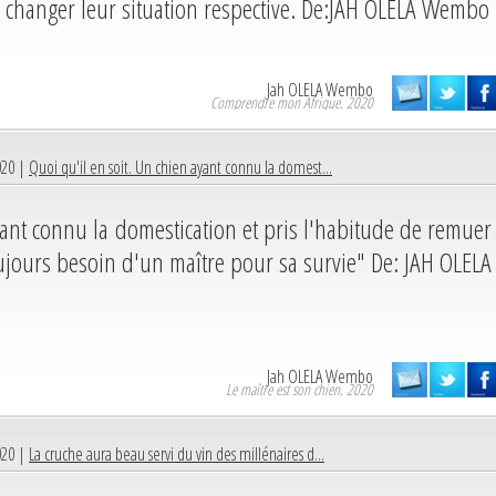
e changer leur situation respective. De:JAH OLELA Wembo
Jah OLELA Wembo
Comprendre mon Afrique. 2020
020 |
Quoi qu'il en soit. Un chien ayant connu la domest...
yant connu la domestication et pris l'habitude de remuer
ujours besoin d'un maître pour sa survie" De: JAH OLELA
Jah OLELA Wembo
Le maître est son chien. 2020
020 |
La cruche aura beau servi du vin des millénaires d...