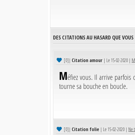
DES CITATIONS AU HASARD QUE VOUS
[0]
|
Citation amour
| Le 15-02-2020 |
Mé
M
éfiez vous. Il arrive parfoi
tourne sa bouche en boucle.
[0]
|
Citation folie
| Le 15-02-2020 |
Ne t