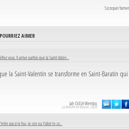
Szczepan Yamen
 POURRIEZ AIMER
fiez vous. Il arrive parfois que la Saint-Valen...
s que la Saint-Valentin se transforme en Saint-Baratin qui
Jah OLELA Wembo
La bouche en boucle. 2020
'irrite pas si le fou, le con ou l'idiot te co...