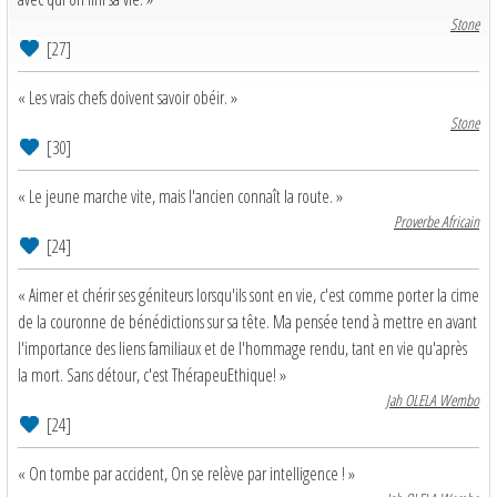
Stone
[27]
« Les vrais chefs doivent savoir obéir. »
Stone
[30]
« Le jeune marche vite, mais l'ancien connaît la route. »
Proverbe Africain
[24]
« Aimer et chérir ses géniteurs lorsqu'ils sont en vie, c'est comme porter la cime
de la couronne de bénédictions sur sa tête. Ma pensée tend à mettre en avant
l'importance des liens familiaux et de l'hommage rendu, tant en vie qu'après
la mort. Sans détour, c'est ThérapeuEthique! »
Jah OLELA Wembo
[24]
« On tombe par accident, On se relève par intelligence ! »