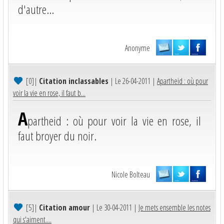
d'autre...
Anonyme
[0]
|
Citation inclassables
| Le 26-04-2011 |
Apartheid : où pour
voir la vie en rose, il faut b...
A
partheid : où pour voir la vie en rose, il
faut broyer du noir.
Nicole Bolteau
[5]
|
Citation amour
| Le 30-04-2011 |
Je mets ensemble les notes
qui s'aiment....