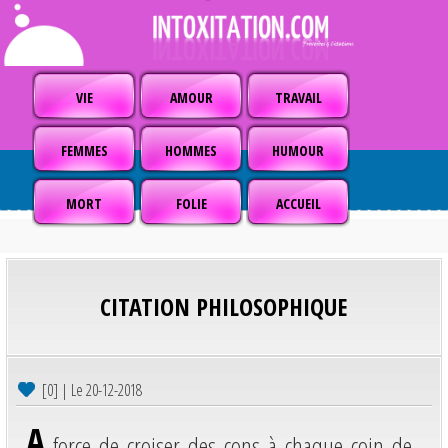
VIE
AMOUR
TRAVAIL
FEMMES
HOMMES
HUMOUR
MORT
FOLIE
ACCUEIL
CITATION PHILOSOPHIQUE
[0] | Le 20-12-2018
A
force de croiser des cons à chaque coin de