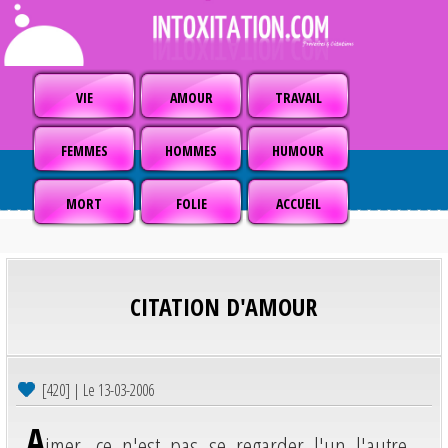
VIE
AMOUR
TRAVAIL
FEMMES
HOMMES
HUMOUR
MORT
FOLIE
ACCUEIL
CITATION D'AMOUR
[420] | Le 13-03-2006
A
imer, ce n'est pas se regarder l'un l'autre,