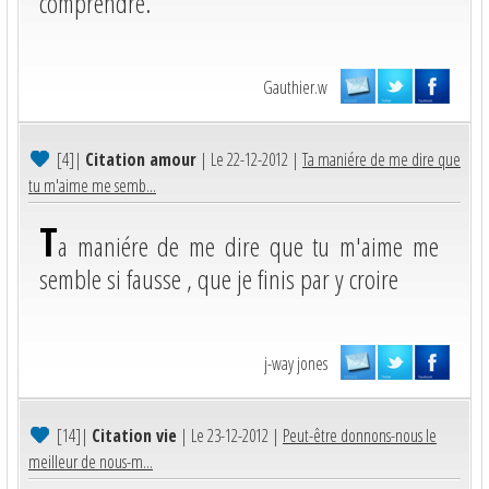
comprendre.
Gauthier.w
[4]
|
Citation amour
| Le 22-12-2012 |
Ta maniére de me dire que
tu m'aime me semb...
T
a maniére de me dire que tu m'aime me
semble si fausse , que je finis par y croire
j-way jones
[14]
|
Citation vie
| Le 23-12-2012 |
Peut-être donnons-nous le
meilleur de nous-m...