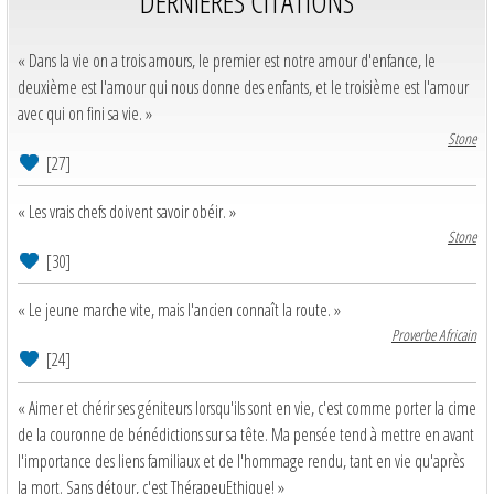
DERNIERES CITATIONS
« Dans la vie on a trois amours, le premier est notre amour d'enfance, le
deuxième est l'amour qui nous donne des enfants, et le troisième est l'amour
avec qui on fini sa vie. »
Stone
[27]
« Les vrais chefs doivent savoir obéir. »
Stone
[30]
« Le jeune marche vite, mais l'ancien connaît la route. »
Proverbe Africain
[24]
« Aimer et chérir ses géniteurs lorsqu'ils sont en vie, c'est comme porter la cime
de la couronne de bénédictions sur sa tête. Ma pensée tend à mettre en avant
l'importance des liens familiaux et de l'hommage rendu, tant en vie qu'après
la mort. Sans détour, c'est ThérapeuEthique! »