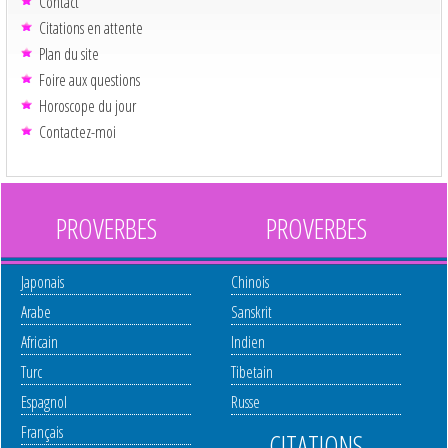
Contact
Citations en attente
Plan du site
Foire aux questions
Horoscope du jour
Contactez-moi
PROVERBES
PROVERBES
Japonais
Chinois
Arabe
Sanskrit
Africain
Indien
Turc
Tibetain
Espagnol
Russe
Français
CITATIONS