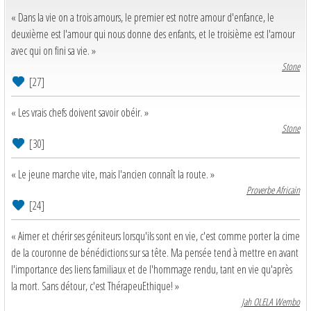
« Dans la vie on a trois amours, le premier est notre amour d'enfance, le
deuxième est l'amour qui nous donne des enfants, et le troisième est l'amour
avec qui on fini sa vie. »
Stone
[27]
« Les vrais chefs doivent savoir obéir. »
Stone
[30]
« Le jeune marche vite, mais l'ancien connaît la route. »
Proverbe Africain
[24]
« Aimer et chérir ses géniteurs lorsqu'ils sont en vie, c'est comme porter la cime
de la couronne de bénédictions sur sa tête. Ma pensée tend à mettre en avant
l'importance des liens familiaux et de l'hommage rendu, tant en vie qu'après
la mort. Sans détour, c'est ThérapeuEthique! »
Jah OLELA Wembo