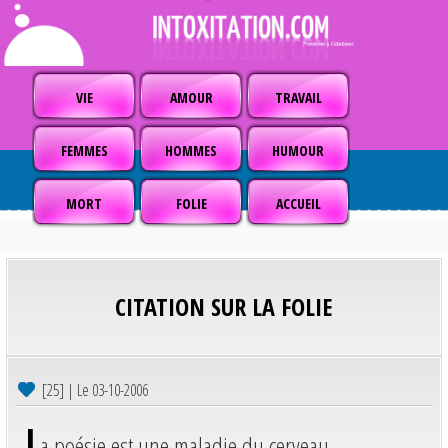
VIE
AMOUR
TRAVAIL
FEMMES
HOMMES
HUMOUR
MORT
FOLIE
ACCUEIL
CITATION SUR LA FOLIE
[25] | Le 03-10-2006
L
a poésie est une maladie du cerveau.