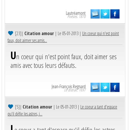
Lautréamont
Poésies. 1870
[23]
|
Citation amour
| Le 05-01-2013 |
Un coeur qui n'est point
faux, doit aimer ses amis...
U
n coeur qui n'est point faux, doit aimer ses
amis avec tous leurs défauts.
Jean-François Regnard
Le distrait. 1697
[5]
|
Citation amour
| Le 05-01-2013 |
Le coeur a tant d'espace
qu'il défie les astres, i...
L
e coeur a tant d'espace qu'il défie les astres,