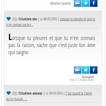
Antonin Carrette
[0]
|
Citation vie
| Le 08-03-2016 |
Lorsque tu pleures et que tu
n'en connais pas la r...
L
orsque tu pleures et que tu n'en connais
pas la raison, sache que c'est juste ton âme
qui saigne.
Anonyme
https://s-media-cache-
ak0.pinimg.com/originals/26/18/86/261886c1037d296b59b65f7995c89c1e.png.
[0]
|
Citation amour
| Le 09-03-2016 |
C'est quand je t'aime
qu'on gueule.. ...