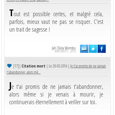
T
out est possible certes, et malgré cela,
parfois, mieux vaut ne pas se risquer. C’est
un trait de sagesse !
Jah Olela Wembo
AMI2MOTS. 2016
[17]
|
Citation mort
| Le 20-03-2016 |
Je t'ai promis de ne jamais
t'abandonner, alors mê...
J
e t'ai promis de ne jamais t'abandonner,
alors même si je venais à mourir, je
continuerais éternellement à veiller sur toi.