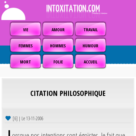
VIE
AMOUR
TRAVAIL
FEMMES
HOMMES
HUMOUR
MORT
FOLIE
ACCUEIL
CITATION PHILOSOPHIQUE
[6] | Le 13-11-2006
L
orsque nos intentions sont égoïstes, le fait que