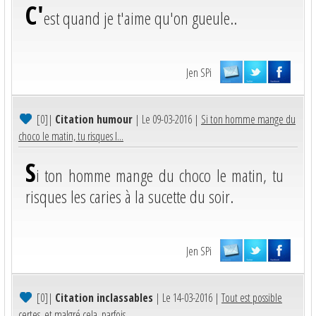
C'
est quand je t'aime qu'on gueule..
Jen SPi
[0]
|
Citation humour
| Le 09-03-2016 |
Si ton homme mange du
choco le matin, tu risques l...
S
i ton homme mange du choco le matin, tu
risques les caries à la sucette du soir.
Jen SPi
[0]
|
Citation inclassables
| Le 14-03-2016 |
Tout est possible
certes, et malgré cela, parfois,...