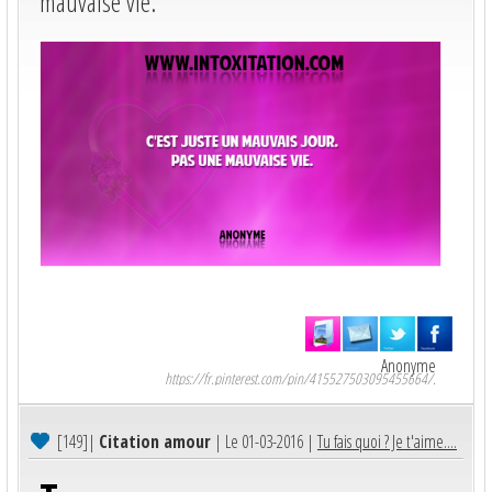
mauvaise vie.
Anonyme
https://fr.pinterest.com/pin/415527503095455664/.
[149]
|
Citation amour
| Le 01-03-2016 |
Tu fais quoi ? Je t'aime....