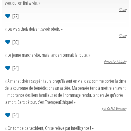
avec qui on fini sa vie. »
Stone
[27]
« Les vrais chefs doivent savoir obéir. »
Stone
[30]
« Le jeune marche vite, mais l'ancien connaît la route. »
Proverbe Africain
[24]
« Aimer et chérir ses géniteurs lorsqu'ils sont en vie, c'est comme porter la cime
de la couronne de bénédictions sur sa tête. Ma pensée tend à mettre en avant
l'importance des liens familiaux et de l'hommage rendu, tant en vie qu'après
la mort. Sans détour, c'est ThérapeuEthique! »
Jah OLELA Wembo
[24]
« On tombe par accident, On se relève par intelligence ! »