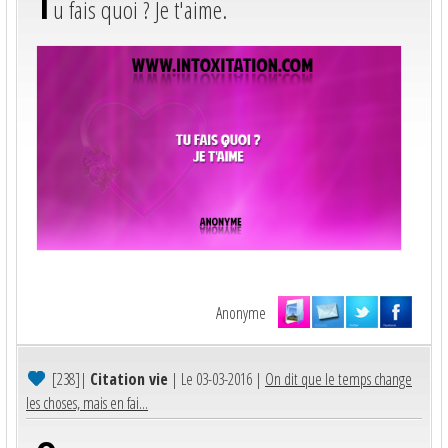
T
u fais quoi ? Je t'aime.
Anonyme
[238]
|
Citation vie
| Le 03-03-2016 |
On dit que le temps change
les choses, mais en fai...