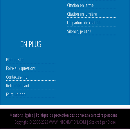
Citation en larme
Citation en lumière
Un parfum de citation
Silence, je cite !
EN PLUS
Plan du site
Foire aux questions
Contactez-moi
Retour en haut
Faire un don
Mentions légales
|
Politique de protection des données à caractère personnel
|
Copyright © 2006-2023 WWW.INTOXITATION.COM | Site créé par Stone