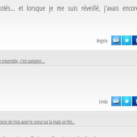
tés... et lorsque je me suis réveillé, j'avais encor
Angelo
r ensemble, c'est partager....
Linda
force de trop avoir le coeur sur la main on fini...