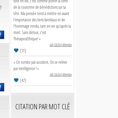
sont en vie, c'est comme porter la cime
e
de la couronne de bénédictions sur sa
tête. Ma pensée tend à mettre en avant
l'importance des liens familiaux et de
l'hommage rendu, tant en vie qu'après la
mort. Sans détour, c'est
ThérapeuEthique! »
Jah OLELA Wembo
[31]
« On tombe par accident, On se relève
par intelligence ! »
Jah OLELA Wembo
[47]
CITATION PAR MOT CLÉ