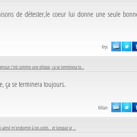
raisons de détester,le coeur lui donne une seule bonn
Krys
amour c'est comme une phrase, ça se terminera to...
 ça se terminera toujours.
Killian
ai aimé m'endormir à tes cotés... et lorsque je ...