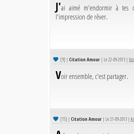
J'
ai aimé m'endormir à tes co
l'impression de rêver.
[9]
|
Citation Amour
| Le 22-09-2013 |
Voi
V
oir ensemble, c'est partager.
[15]
|
Citation Amour
| Le 21-09-2013 |
A 