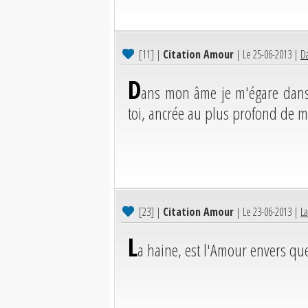
[11]
|
Citation Amour
| Le 25-06-2013 |
Da
D
ans mon âme je m'égare dans 
toi, ancrée au plus profond de m
[23]
|
Citation Amour
| Le 23-06-2013 |
La
L
a haine, est l'Amour envers qu