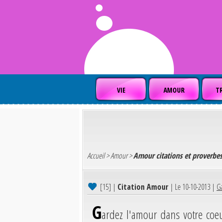
VIE
AMOUR
TR
Accueil
>
Amour
>
Amour citations et proverbe
[15]
|
Citation Amour
| Le 10-10-2013 |
Ga
G
ardez l'amour dans votre coe