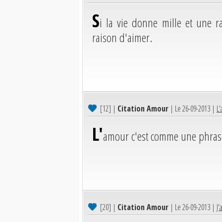
S
i la vie donne mille et une 
raison d'aimer.
[12]
|
Citation Amour
| Le 26-09-2013 |
L'
L'
amour c'est comme une phrase,
[20]
|
Citation Amour
| Le 26-09-2013 |
J'