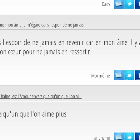
Dady
ns mon âme je m'égare dans l'espoir de ne jamais...
l'espoir de ne jamais en revenir car en mon âme il y 
on cœur pour ne jamais en ressortir.
Moi même
 haine, est l'Amour envers quelqu'un que l'on ai...
elqu'un que l'on aime plus
anonyme