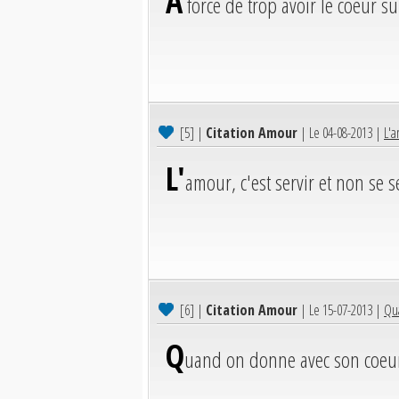
A
force de trop avoir le coeur sur
[5]
|
Citation Amour
| Le 04-08-2013 |
L'a
L'
amour, c'est servir et non se s
[6]
|
Citation Amour
| Le 15-07-2013 |
Qua
Q
uand on donne avec son coeur,