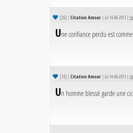
[26]
|
Citation Amour
| Le 14-06-2013 |
U
U
ne confiance perdu est comme 
[10]
|
Citation Amour
| Le 14-06-2013 |
Un
U
n homme blessé garde une cica