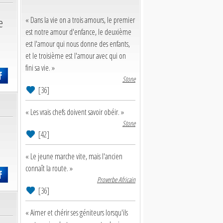
e
« Dans la vie on a trois amours, le premier
est notre amour d'enfance, le deuxième
est l'amour qui nous donne des enfants,
et le troisième est l'amour avec qui on
fini sa vie. »
Stone
[36]
« Les vrais chefs doivent savoir obéir. »
Stone
[42]
« Le jeune marche vite, mais l'ancien
connaît la route. »
Proverbe Africain
[36]
« Aimer et chérir ses géniteurs lorsqu'ils