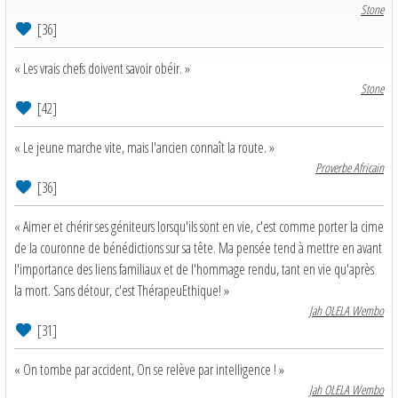
Stone
[36]
« Les vrais chefs doivent savoir obéir. »
Stone
[42]
« Le jeune marche vite, mais l'ancien connaît la route. »
Proverbe Africain
[36]
« Aimer et chérir ses géniteurs lorsqu'ils sont en vie, c'est comme porter la cime
de la couronne de bénédictions sur sa tête. Ma pensée tend à mettre en avant
l'importance des liens familiaux et de l'hommage rendu, tant en vie qu'après
la mort. Sans détour, c'est ThérapeuEthique! »
Jah OLELA Wembo
[31]
« On tombe par accident, On se relève par intelligence ! »
Jah OLELA Wembo