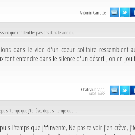
Antonin Carrette
s sons que rendent les passions dans le vide d'u...
ions dans le vide d'un coeur solitaire ressemblent a
x font entendre dans le silence d'un désert ; on en jouit
Chateaubriand
René. 1805
puis l'temps que j'te rêve, depuis l'temps que ...
uis l'temps que j't'invente, Ne pas te voir j'en crève, j't