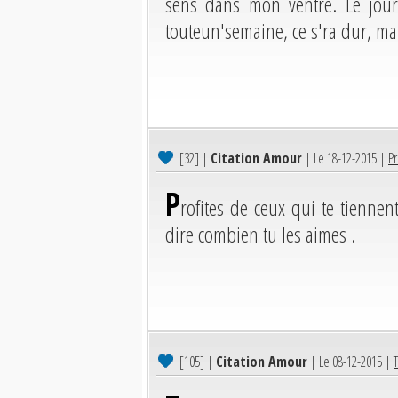
sens dans mon ventre. Le jour
touteun'semaine, ce s'ra dur, mai
[32]
|
Citation Amour
| Le 18-12-2015 |
Pr
P
rofites de ceux qui te tienne
dire combien tu les aimes .
[105]
|
Citation Amour
| Le 08-12-2015 |
T