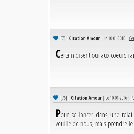
[7]
|
Citation Amour
| Le 10-01-2016 |
Cer
C
ertain disent oui aux coeurs rar
[76]
|
Citation Amour
| Le 10-01-2016 |
Po
P
our se lancer dans une relati
veuille de nous, mais prendre le