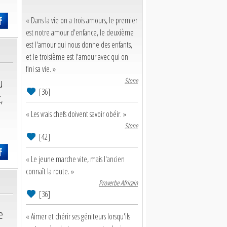
« Dans la vie on a trois amours, le premier
est notre amour d'enfance, le deuxième
est l'amour qui nous donne des enfants,
et le troisième est l'amour avec qui on
fini sa vie. »
u
Stone
[36]
,
« Les vrais chefs doivent savoir obéir. »
Stone
[42]
« Le jeune marche vite, mais l'ancien
connaît la route. »
Proverbe Africain
[36]
e
« Aimer et chérir ses géniteurs lorsqu'ils