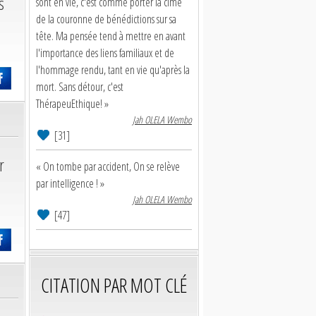
s
sont en vie, c'est comme porter la cime
de la couronne de bénédictions sur sa
tête. Ma pensée tend à mettre en avant
l'importance des liens familiaux et de
l'hommage rendu, tant en vie qu'après la
mort. Sans détour, c'est
ThérapeuEthique! »
Jah OLELA Wembo
[31]
r
« On tombe par accident, On se relève
par intelligence ! »
Jah OLELA Wembo
[47]
CITATION PAR MOT CLÉ