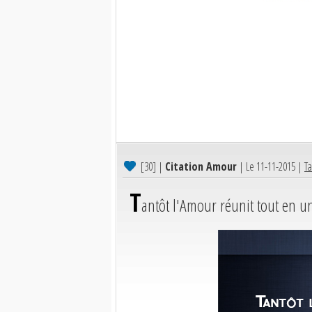
[30]
|
Citation Amour
| Le 11-11-2015 |
Ta
T
antôt l'Amour réunit tout en un