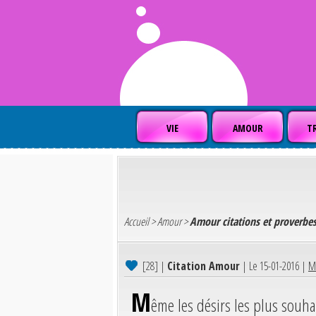
VIE
AMOUR
TR
Accueil
>
Amour
>
Amour citations et proverbe
[28]
|
Citation Amour
| Le 15-01-2016 |
Mê
M
ême les désirs les plus souha