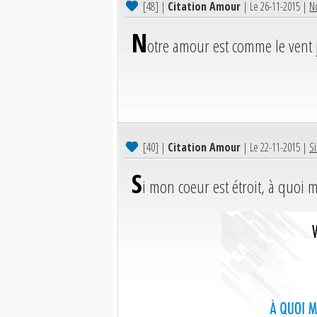
[48]
|
Citation Amour
| Le 26-11-2015 |
No
N
otre amour est comme le vent j
[40]
|
Citation Amour
| Le 22-11-2015 |
Si
S
i mon coeur est étroit, à quoi m