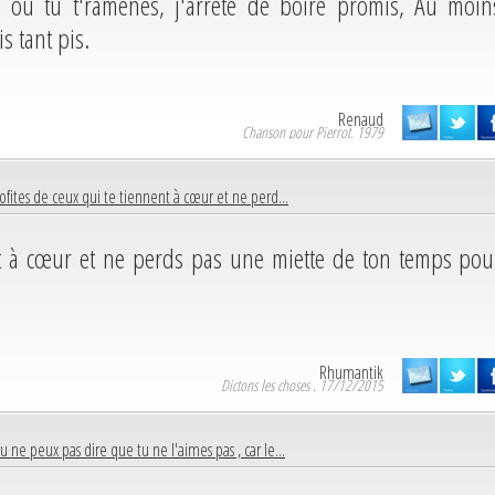
 où tu t'ramènes, j'arrête de boire promis, Au moin
s tant pis.
Renaud
Chanson pour Pierrot. 1979
ofites de ceux qui te tiennent à cœur et ne perd...
nt à cœur et ne perds pas une miette de ton temps pou
Rhumantik
Dictons les choses . 17/12/2015
u ne peux pas dire que tu ne l'aimes pas , car le...