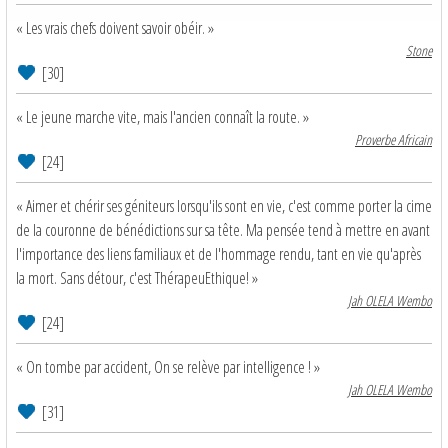
« Les vrais chefs doivent savoir obéir. »
Stone
[30]
« Le jeune marche vite, mais l'ancien connaît la route. »
Proverbe Africain
[24]
« Aimer et chérir ses géniteurs lorsqu'ils sont en vie, c'est comme porter la cime
de la couronne de bénédictions sur sa tête. Ma pensée tend à mettre en avant
l'importance des liens familiaux et de l'hommage rendu, tant en vie qu'après
la mort. Sans détour, c'est ThérapeuEthique! »
Jah OLELA Wembo
[24]
« On tombe par accident, On se relève par intelligence ! »
Jah OLELA Wembo
[31]