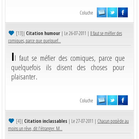
Coluche
[13]
|
Citation humour
| Le 26-07-2011 |
Il faut se méfier des
comiques, parce que quelquef...
I
l faut se méfier des comiques, parce que
quelquefois ils disent des choses pour
plaisanter.
Coluche
[4]
|
Citation inclassables
| Le 27-07-2011 |
Chacun possède au
moins un rêve, dit l'étranger. M...