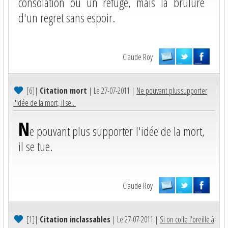
consolation ou un refuge, mais la brûlure
d'un regret sans espoir.
Claude Roy
[6]
|
Citation mort
| Le 27-07-2011 |
Ne pouvant plus supporter
l'idée de la mort, il se...
N
e pouvant plus supporter l'idée de la mort,
il se tue.
Claude Roy
[1]
|
Citation inclassables
| Le 27-07-2011 |
Si on colle l'oreille à