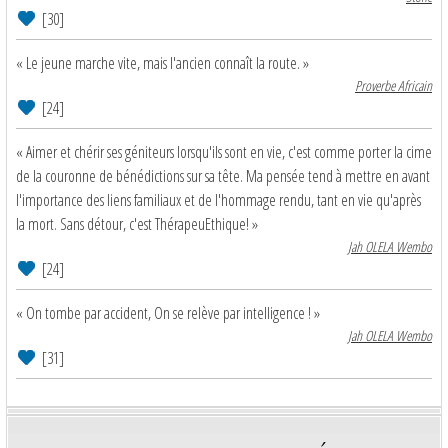
[30]
« Le jeune marche vite, mais l'ancien connaît la route. »
Proverbe Africain
[24]
« Aimer et chérir ses géniteurs lorsqu'ils sont en vie, c'est comme porter la cime
de la couronne de bénédictions sur sa tête. Ma pensée tend à mettre en avant
l'importance des liens familiaux et de l'hommage rendu, tant en vie qu'après
la mort. Sans détour, c'est ThérapeuEthique! »
Jah OLELA Wembo
[24]
« On tombe par accident, On se relève par intelligence ! »
Jah OLELA Wembo
[31]