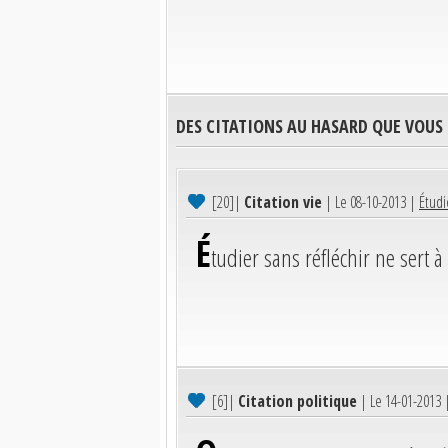
DES CITATIONS AU HASARD QUE VOUS
[20]
|
Citation vie
| Le 08-10-2013 |
Étudie
É
tudier sans réfléchir ne sert à 
[6]
|
Citation politique
| Le 14-01-2013