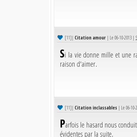
[11]
|
Citation amour
| Le 06-10-2013 |
S
S
i la vie donne mille et une 
raison d'aimer.
[11]
|
Citation inclassables
| Le 06-10-
P
arfois le hasard nous condui
évidentes par la suite.