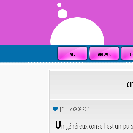
VIE
AMOUR
TR
C
[3] | Le 09-08-2011
U
n généreux conseil est un puis