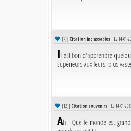
[7]
|
Citation inclassables
| Le 14-01-2
I
l est bon d'apprendre quelqu
supérieurs aux leurs, plus vaste
[12]
|
Citation souvenirs
| Le 14-01-201
A
h ! Que le monde est grand 
monde est petit !