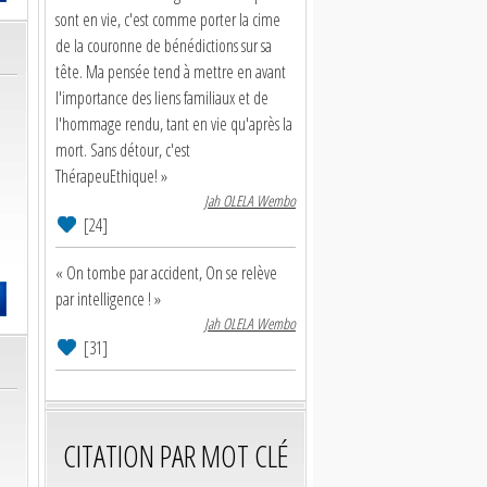
sont en vie, c'est comme porter la cime
de la couronne de bénédictions sur sa
tête. Ma pensée tend à mettre en avant
l'importance des liens familiaux et de
l'hommage rendu, tant en vie qu'après la
mort. Sans détour, c'est
ThérapeuEthique! »
Jah OLELA Wembo
[24]
« On tombe par accident, On se relève
par intelligence ! »
Jah OLELA Wembo
[31]
CITATION PAR MOT CLÉ