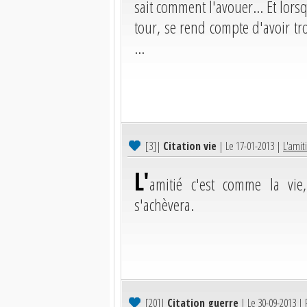
sait comment l'avouer... Et lor
tour, se rend compte d'avoir tr
...
[3]
|
Citation vie
| Le 17-01-2013 |
L'amit
L'
amitié c'est comme la vi
s'achèvera.
[20]
|
Citation guerre
| Le 30-09-2013 |