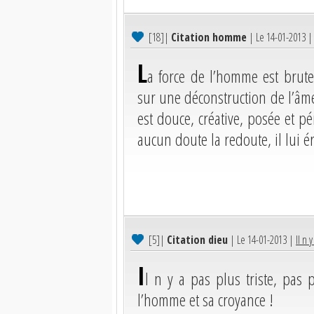
[18]
|
Citation homme
| Le 14-01-2013 
L
a force de l’homme est brute
sur une déconstruction de l’âm
est douce, créative, posée et p
aucun doute la redoute, il lui é
[5]
|
Citation dieu
| Le 14-01-2013 |
Il n 
I
l n y a pas plus triste, pas
l’homme et sa croyance !