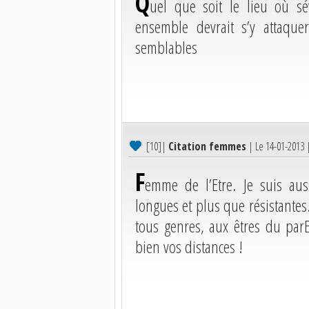
Q
uel que soit le lieu où s
ensemble devrait s’y attaque
semblables
[10]
|
Citation femmes
| Le 14-01-2013
F
emme de l’Etre. Je suis aus
longues et plus que résistantes.
tous genres, aux êtres du parE
bien vos distances !