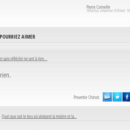
Pierre Corneille
Héraclius, empereur d'Orient. 1
 POURRIEZ AIMER
r sans réfléchir ne sert à rien....
rien.
Proverbe Chinois
 |
Quel que soit le lieu où sévissent la misère et la...