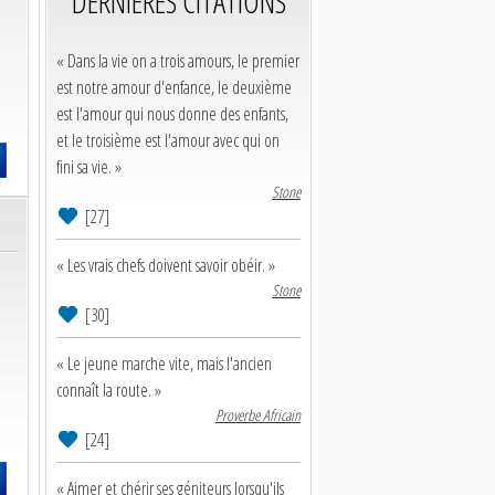
DERNIERES CITATIONS
« Dans la vie on a trois amours, le premier
est notre amour d'enfance, le deuxième
est l'amour qui nous donne des enfants,
et le troisième est l'amour avec qui on
fini sa vie. »
Stone
[27]
« Les vrais chefs doivent savoir obéir. »
Stone
[30]
« Le jeune marche vite, mais l'ancien
connaît la route. »
Proverbe Africain
[24]
« Aimer et chérir ses géniteurs lorsqu'ils