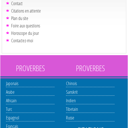
Contact
Citations en attente
Plan du site
Foire aux questions
Horoscope du jour
Contactez-moi
PROVERBES
PROVERBES
Japonais
Chinois
Arabe
Sanskrit
Africain
Indien
Turc
Tibetain
Espagnol
Russe
Français