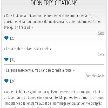
DERNIERES CITATIONS
« Dans la vie on a trois amours, le premier est notre amour d'enfance, le
deuxième est l'amour qui nous donne des enfants, et le troisième est l'amour
avec qui on fini sa vie. »
Stone
[28]
« Les vrais chefs doivent savoir obéir. »
Stone
[30]
« Le jeune marche vite, mais l'ancien connaît la route. »
Proverbe Africain
[24]
« Aimer et chérir ses géniteurs lorsqu'ils sont en vie, c'est comme porter la cime
de la couronne de bénédictions sur sa tête. Ma pensée tend à mettre en avant
l'importance des liens familiaux et de l'hommage rendu, tant en vie qu'après