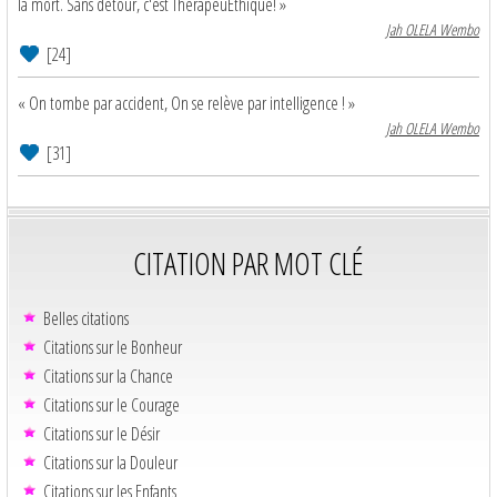
la mort. Sans détour, c'est ThérapeuEthique! »
Jah OLELA Wembo
[24]
« On tombe par accident, On se relève par intelligence ! »
Jah OLELA Wembo
[31]
CITATION PAR MOT CLÉ
Belles citations
Citations sur le Bonheur
Citations sur la Chance
Citations sur le Courage
Citations sur le Désir
Citations sur la Douleur
Citations sur les Enfants