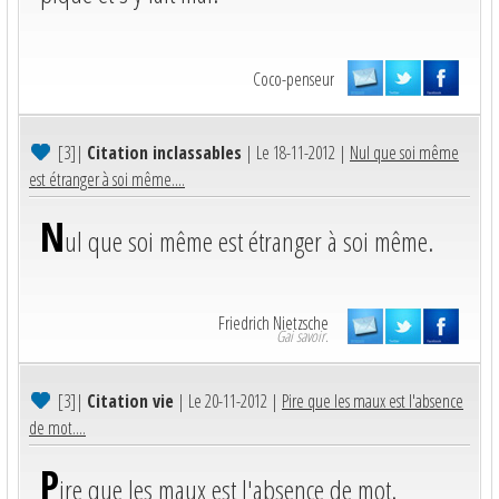
Coco-penseur
[3]
|
Citation inclassables
| Le 18-11-2012 |
Nul que soi même
est étranger à soi même....
N
ul que soi même est étranger à soi même.
Friedrich Nietzsche
Gai savoir.
[3]
|
Citation vie
| Le 20-11-2012 |
Pire que les maux est l'absence
de mot....
P
ire que les maux est l'absence de mot.