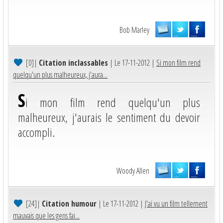
Bob Marley
[0]
|
Citation inclassables
| Le 17-11-2012 |
Si mon film rend
quelqu'un plus malheureux, j'aura...
S
i mon film rend quelqu'un plus
malheureux, j'aurais le sentiment du devoir
accompli.
Woody Allen
[24]
|
Citation humour
| Le 17-11-2012 |
J'ai vu un film tellement
mauvais que les gens fai...