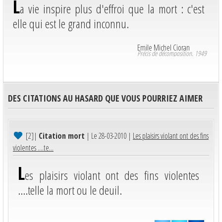
L
a vie inspire plus d'effroi que la mort : c'est
elle qui est le grand inconnu.
Emile Michel Cioran
Précis de décomposition. 1949
DES CITATIONS AU HASARD QUE VOUS POURRIEZ AIMER
[2]
|
Citation mort
| Le 28-03-2010 |
Les plaisirs violant ont des fins
violentes ....te...
L
es plaisirs violant ont des fins violentes
....telle la mort ou le deuil.