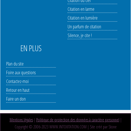
Citation du ciel
Citation en larme
Citation en lumière
Un parfum de citation
Silence, je cite !
EN PLUS
Plan du site
Foire aux questions
Contactez-moi
Retour en haut
Faire un don
Mentions légales
|
Politique de protection des données à caractère personnel
|
Copyright © 2006-2023 WWW.INTOXITATION.COM | Site créé par Stone