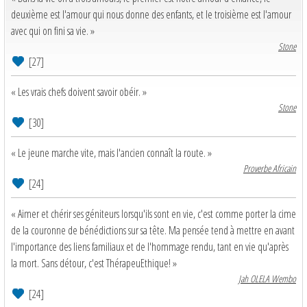
deuxième est l'amour qui nous donne des enfants, et le troisième est l'amour
avec qui on fini sa vie. »
Stone
[27]
« Les vrais chefs doivent savoir obéir. »
Stone
[30]
« Le jeune marche vite, mais l'ancien connaît la route. »
Proverbe Africain
[24]
« Aimer et chérir ses géniteurs lorsqu'ils sont en vie, c'est comme porter la cime
de la couronne de bénédictions sur sa tête. Ma pensée tend à mettre en avant
l'importance des liens familiaux et de l'hommage rendu, tant en vie qu'après
la mort. Sans détour, c'est ThérapeuEthique! »
Jah OLELA Wembo
[24]