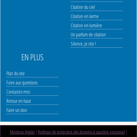
Citation du ciel
Citation en larme
Citation en lumière
Un parfum de citation
Silence, je cite !
EN PLUS
Plan du site
Foire aux questions
Contactez-moi
Retour en haut
Faire un don
Mentions légales
|
Politique de protection des données à caractère personnel
|