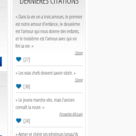
DERNIERES CITATIONS
« Dans la vie on a trois amours, le premier
est notre amour d'enfance, le deuxième
est l'amour qui nous donne des enfants,
et le troisième est l'amour avec qui on
fini sa vie. »
Stone
[27]
« Les vrais chefs doivent savoir obéir. »
Stone
[30]
« Le jeune marche vite, mais l'ancien
connaît la route. »
Proverbe Africain
[24]
« Aimer et chérir ses géniteurs lorsqu'ils