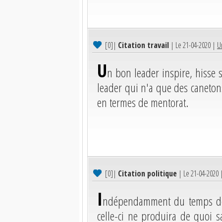
[0]
|
Citation travail
| Le 21-04-2020 |
U
U
n bon leader inspire, hisse 
leader qui n'a que des canetons
en termes de mentorat.
[0]
|
Citation politique
| Le 21-04-2020
I
ndépendamment du temps de c
celle-ci ne produira de quoi sa