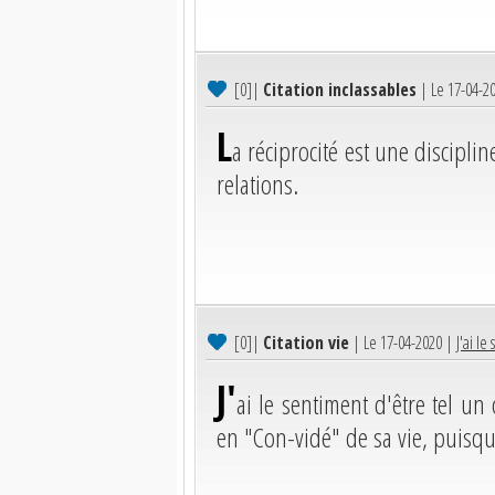
[0]
|
Citation inclassables
| Le 17-04-2
L
a réciprocité est une discipli
relations.
[0]
|
Citation vie
| Le 17-04-2020 |
J'ai le
J'
ai le sentiment d'être tel u
en "Con-vidé" de sa vie, puisqu