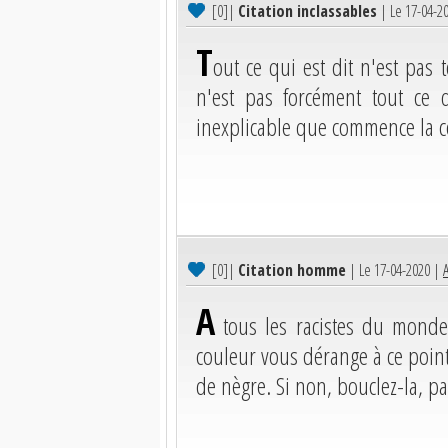
[0]
|
Citation inclassables
| Le 17-04-2
T
out ce qui est dit n'est pas 
n'est pas forcément tout ce q
inexplicable que commence la c
[0]
|
Citation homme
| Le 17-04-2020 |
A
A
tous les racistes du monde.
couleur vous dérange à ce point
de nègre. Si non, bouclez-la, pa