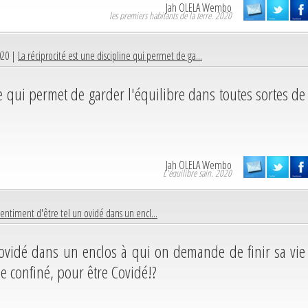
Jah OLELA Wembo
les premiers habitants de la terre. 2020
020 |
La réciprocité est une discipline qui permet de ga...
ne qui permet de garder l'équilibre dans toutes sortes de
Jah OLELA Wembo
L'équilibre sain. 2020
 sentiment d'être tel un ovidé dans un encl...
n ovidé dans un enclos à qui on demande de finir sa vie
e confiné, pour être Covidé!?