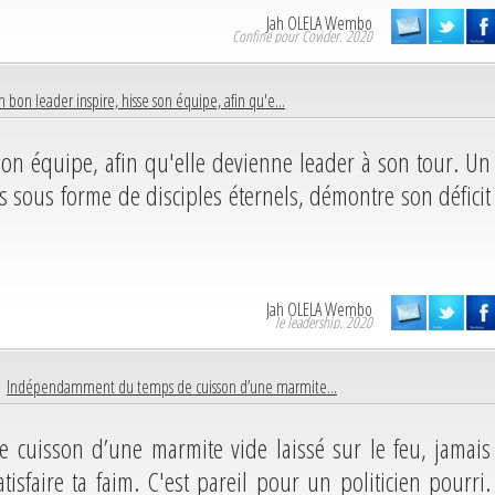
Jah OLELA Wembo
Confiné pour Covider. 2020
n bon leader inspire, hisse son équipe, afin qu'e...
son équipe, afin qu'elle devienne leader à son tour. Un
 sous forme de disciples éternels, démontre son déficit
Jah OLELA Wembo
le leadership. 2020
 |
Indépendamment du temps de cuisson d’une marmite...
uisson d’une marmite vide laissé sur le feu, jamais
tisfaire ta faim. C'est pareil pour un politicien pourri.