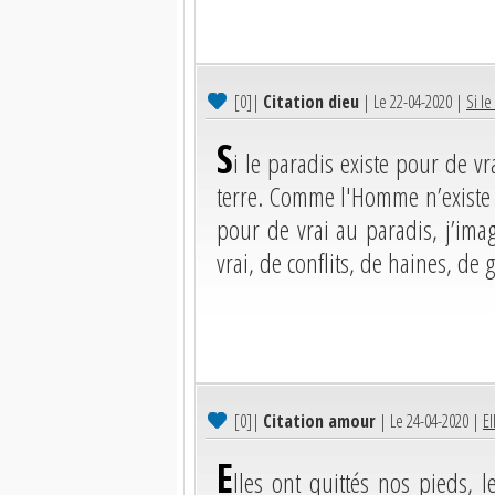
[0]
|
Citation dieu
| Le 22-04-2020 |
Si le
S
i le paradis existe pour de v
terre. Comme l'Homme n’existe 
pour de vrai au paradis, j’ima
vrai, de conflits, de haines, de
[0]
|
Citation amour
| Le 24-04-2020 |
El
E
lles ont quittés nos pieds, l