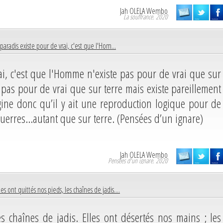
Jah OLELA Wembo
La souffrance. 2020
 paradis existe pour de vrai, c'est que l'Hom...
rai, c'est que l'Homme n'existe pas pour de vrai que sur
pas pour de vrai que sur terre mais existe pareillement
gine donc qu’il y ait une reproduction logique pour de
 guerres…autant que sur terre. (Pensées d’un ignare)
Jah OLELA Wembo
Pensées d'un ignare. 2020
les ont quittés nos pieds, les chaînes de jadis....
es chaînes de jadis. Elles ont désertés nos mains ; les