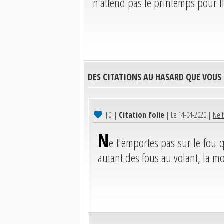
n’attend pas le printemps pour f
DES CITATIONS AU HASARD QUE VOUS
[0]
|
Citation folie
| Le 14-04-2020 |
Ne t
N
e t'emportes pas sur le fou q
autant des fous au volant, la mo