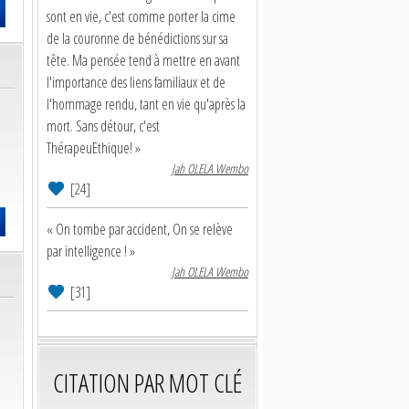
sont en vie, c'est comme porter la cime
de la couronne de bénédictions sur sa
tête. Ma pensée tend à mettre en avant
l'importance des liens familiaux et de
l'hommage rendu, tant en vie qu'après la
mort. Sans détour, c'est
ThérapeuEthique! »
Jah OLELA Wembo
[24]
« On tombe par accident, On se relève
par intelligence ! »
Jah OLELA Wembo
[31]
CITATION PAR MOT CLÉ