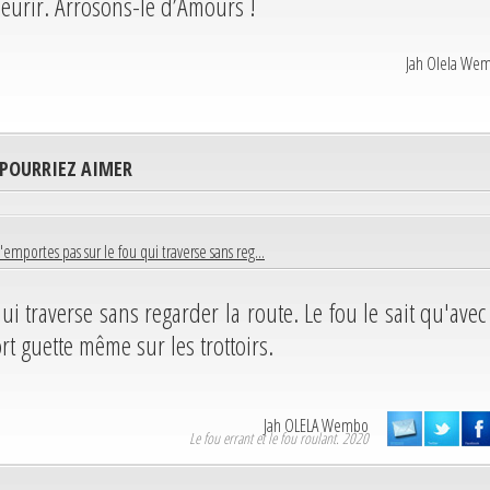
leurir. Arrosons-le d’Amours !
Jah Olela We
 POURRIEZ AIMER
'emportes pas sur le fou qui traverse sans reg...
ui traverse sans regarder la route. Le fou le sait qu'avec
rt guette même sur les trottoirs.
Jah OLELA Wembo
Le fou errant et le fou roulant. 2020