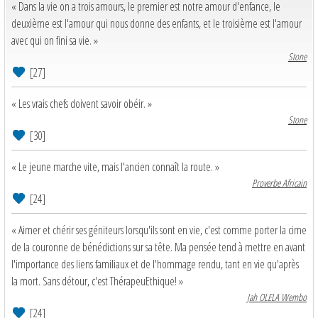
« Dans la vie on a trois amours, le premier est notre amour d'enfance, le
deuxième est l'amour qui nous donne des enfants, et le troisième est l'amour
avec qui on fini sa vie. »
Stone
[27]
« Les vrais chefs doivent savoir obéir. »
Stone
[30]
« Le jeune marche vite, mais l'ancien connaît la route. »
Proverbe Africain
[24]
« Aimer et chérir ses géniteurs lorsqu'ils sont en vie, c'est comme porter la cime
de la couronne de bénédictions sur sa tête. Ma pensée tend à mettre en avant
l'importance des liens familiaux et de l'hommage rendu, tant en vie qu'après
la mort. Sans détour, c'est ThérapeuEthique! »
Jah OLELA Wembo
[24]