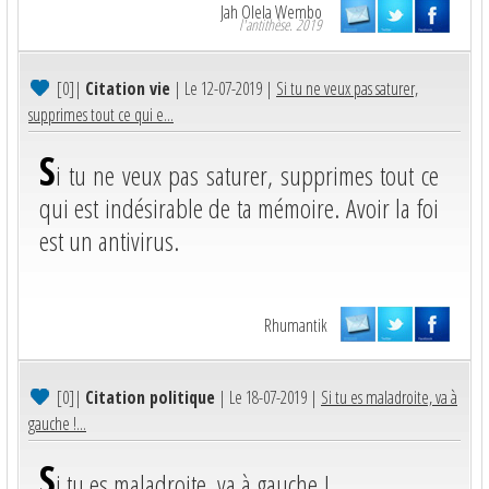
Jah Olela Wembo
l'antithèse. 2019
[0]
|
Citation vie
| Le 12-07-2019 |
Si tu ne veux pas saturer,
supprimes tout ce qui e...
S
i tu ne veux pas saturer, supprimes tout ce
qui est indésirable de ta mémoire. Avoir la foi
est un antivirus.
Rhumantik
[0]
|
Citation politique
| Le 18-07-2019 |
Si tu es maladroite, va à
gauche !...
S
i tu es maladroite, va à gauche !