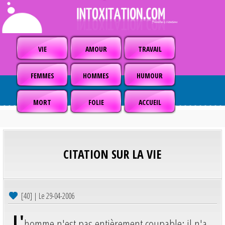
VIE
AMOUR
TRAVAIL
FEMMES
HOMMES
HUMOUR
MORT
FOLIE
ACCUEIL
CITATION SUR LA VIE
[40] | Le 29-04-2006
L'
homme n'est pas entièrement coupable: il n'a