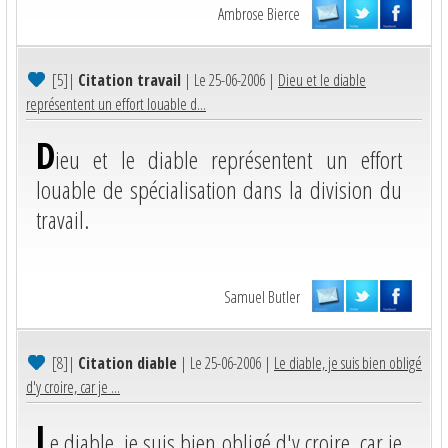
Ambrose Bierce
[5]
|
Citation travail
| Le 25-06-2006 |
Dieu et le diable
représentent un effort louable d...
D
ieu et le diable représentent un effort
louable de spécialisation dans la division du
travail.
Samuel Butler
[8]
|
Citation diable
| Le 25-06-2006 |
Le diable, je suis bien obligé
d'y croire, car je ...
L
e diable, je suis bien obligé d'y croire, car je