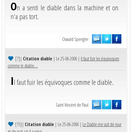
O
n a senti le diable dans la machine et on
n'a pas tort.
Oswald Spengler
[7]
|
Citation diable
| Le 25-06-2006 |
Il faut fuir les équivoques
comme le diable....
I
l faut fuir les équivoques comme le diable.
Saint Vincent de Paul
[15]
|
Citation diable
| Le 25-06-2006 |
Le Diable me suit de jour
et de nuit car il a peur...