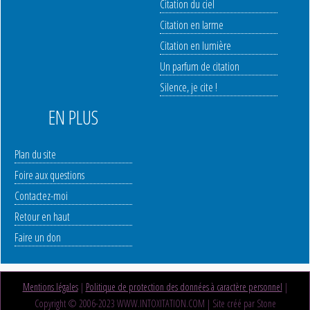
Citation du ciel
Citation en larme
Citation en lumière
Un parfum de citation
Silence, je cite !
EN PLUS
Plan du site
Foire aux questions
Contactez-moi
Retour en haut
Faire un don
Mentions légales
|
Politique de protection des données à caractère personnel
|
Copyright © 2006-2023 WWW.INTOXITATION.COM | Site créé par Stone