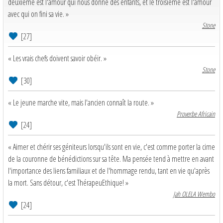
deuxième est l'amour qui nous donne des enfants, et le troisième est l'amour
avec qui on fini sa vie. »
Stone
[27]
« Les vrais chefs doivent savoir obéir. »
Stone
[30]
« Le jeune marche vite, mais l'ancien connaît la route. »
Proverbe Africain
[24]
« Aimer et chérir ses géniteurs lorsqu'ils sont en vie, c'est comme porter la cime
de la couronne de bénédictions sur sa tête. Ma pensée tend à mettre en avant
l'importance des liens familiaux et de l'hommage rendu, tant en vie qu'après
la mort. Sans détour, c'est ThérapeuEthique! »
Jah OLELA Wembo
[24]