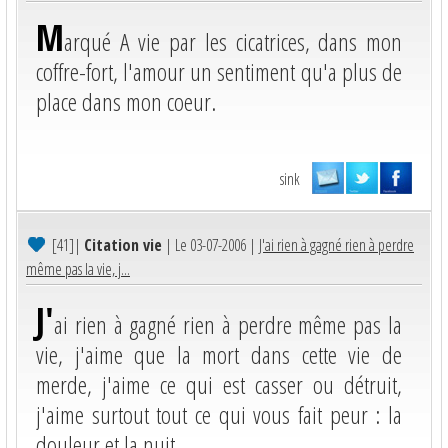
M
arqué A vie par les cicatrices, dans mon
coffre-fort, l'amour un sentiment qu'a plus de
place dans mon coeur.
sink
[41]
|
Citation vie
| Le 03-07-2006 |
J'ai rien à gagné rien à perdre
même pas la vie, j...
J'
ai rien à gagné rien à perdre même pas la
vie, j'aime que la mort dans cette vie de
merde, j'aime ce qui est casser ou détruit,
j'aime surtout tout ce qui vous fait peur : la
douleur et la nuit.