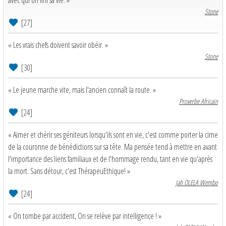
avec qui on fini sa vie. »
Stone
[27]
« Les vrais chefs doivent savoir obéir. »
Stone
[30]
« Le jeune marche vite, mais l'ancien connaît la route. »
Proverbe Africain
[24]
« Aimer et chérir ses géniteurs lorsqu'ils sont en vie, c'est comme porter la cime
de la couronne de bénédictions sur sa tête. Ma pensée tend à mettre en avant
l'importance des liens familiaux et de l'hommage rendu, tant en vie qu'après
la mort. Sans détour, c'est ThérapeuEthique! »
Jah OLELA Wembo
[24]
« On tombe par accident, On se relève par intelligence ! »