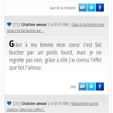
Jean de la Fontaine
[21]
|
Citation amour
| Le 02-07-2006 |
Grâce à ma femme mon
coeur s'est fait faucher par ...
G
râce à ma femme mon coeur s'est fait
faucher par un poids lourd, mais je ne
regrette pas non, grâce à elle j'ai connu l'effet
que fait l'amour.
sink
[25]
|
Citation amour
| Le 02-07-2006 |
Marqué A vie par les
cicatrices, dans mon coffre-f...