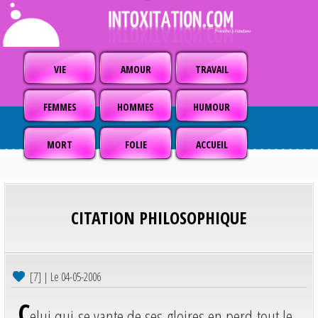
VIE
AMOUR
TRAVAIL
FEMMES
HOMMES
HUMOUR
MORT
FOLIE
ACCUEIL
CITATION PHILOSOPHIQUE
[7] | Le 04-05-2006
C
elui qui se vante de ses gloires en perd tout le