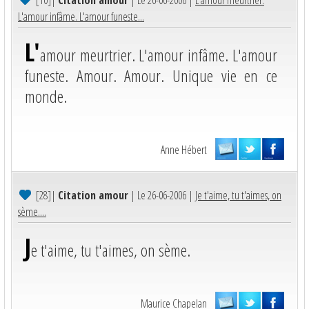
[10]
|
Citation amour
| Le 26-06-2006 |
L'amour meurtrier.
L'amour infâme. L'amour funeste...
L'
amour meurtrier. L'amour infâme. L'amour
funeste. Amour. Amour. Unique vie en ce
monde.
Anne Hébert
[28]
|
Citation amour
| Le 26-06-2006 |
Je t'aime, tu t'aimes, on
sème....
J
e t'aime, tu t'aimes, on sème.
Maurice Chapelan