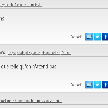
'argent, ah ! Fléau des humains !...
ns !
Sophocle
2006 |
Il n'y a pas de plus grande joie que celle qu'on n...
e que celle qu'on n'attend pas.
Sophocle
proclamons heureux nul homme avant sa mort....