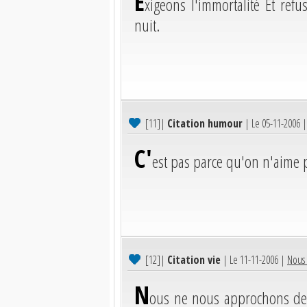
E
xigeons l'immortalité Et ref
nuit.
[11]
|
Citation humour
| Le 05-11-2006 
C'
est pas parce qu'on n'aime p
[12]
|
Citation vie
| Le 11-11-2006 |
Nous 
N
ous ne nous approchons de 