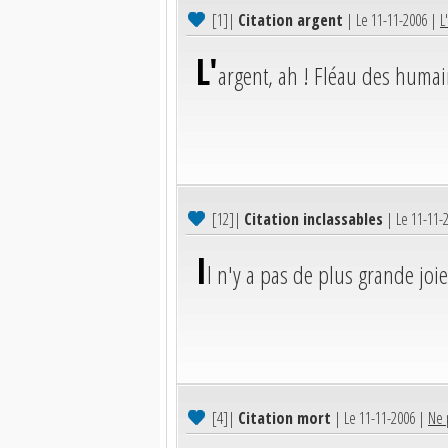
[1]
|
Citation argent
| Le 11-11-2006 |
L
L'
argent, ah ! Fléau des humai
[12]
|
Citation inclassables
| Le 11-11-
I
l n'y a pas de plus grande joi
[4]
|
Citation mort
| Le 11-11-2006 |
Ne 