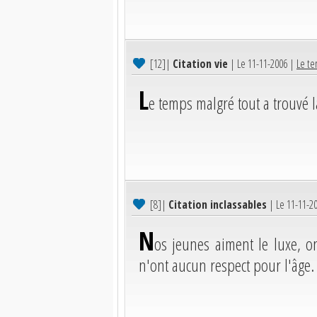
[12]
|
Citation vie
| Le 11-11-2006 |
Le te
L
e temps malgré tout a trouvé l
[8]
|
Citation inclassables
| Le 11-11-2
N
os jeunes aiment le luxe, o
n'ont aucun respect pour l'âge.