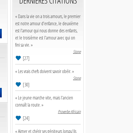
DERNIERES CITATIONS
« Dans la vie on a trois amours, le premier
est notre amour d'enfance, le deuxième
est l'amour qui nous donne des enfants,
et le troisième est l'amour avec qui on
fini sa vie. »
Stone
[27]
« Les vrais chefs doivent savoir obéir. »
Stone
[30]
« Le jeune marche vite, mais l'ancien
connaît la route. »
Proverbe Africain
[24]
« Aimer et chérir ses géniteurs lorsqu'ils