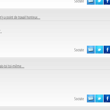
Socrate
 n'y a point de travail honteux....
.
Socrate
is-toi toi-même....
Socrate