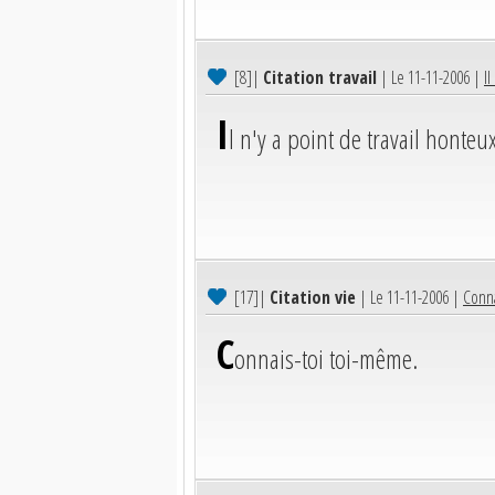
[8]
|
Citation travail
| Le 11-11-2006 |
Il
I
l n'y a point de travail honteux
[17]
|
Citation vie
| Le 11-11-2006 |
Conna
C
onnais-toi toi-même.