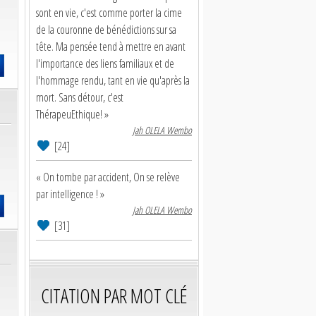
sont en vie, c'est comme porter la cime
de la couronne de bénédictions sur sa
tête. Ma pensée tend à mettre en avant
l'importance des liens familiaux et de
l'hommage rendu, tant en vie qu'après la
mort. Sans détour, c'est
ThérapeuEthique! »
Jah OLELA Wembo
[24]
« On tombe par accident, On se relève
par intelligence ! »
Jah OLELA Wembo
[31]
CITATION PAR MOT CLÉ