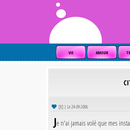
VIE
AMOUR
TR
C
[8] | Le 24-09-2006
J
e n'ai jamais volé que mes insta