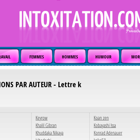
AVAIL
FEMMES
HOMMES
HUMOUR
MOR
IONS PAR AUTEUR - Lettre k
Keyrow
Koan zen
Khalil Gibran
Kobayashi Issa
Khuddaka Nikaya
Konrad Adenauer