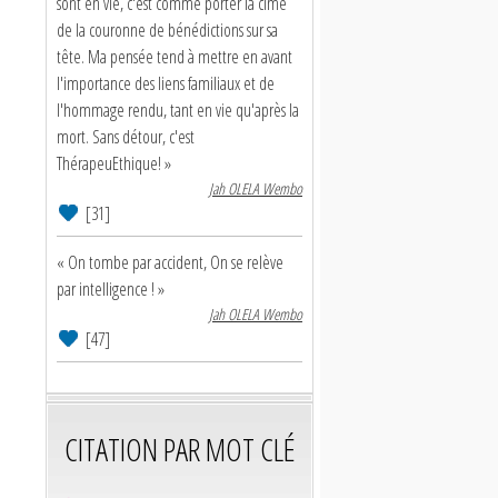
sont en vie, c'est comme porter la cime
de la couronne de bénédictions sur sa
tête. Ma pensée tend à mettre en avant
l'importance des liens familiaux et de
l'hommage rendu, tant en vie qu'après la
mort. Sans détour, c'est
ThérapeuEthique! »
Jah OLELA Wembo
[31]
« On tombe par accident, On se relève
par intelligence ! »
Jah OLELA Wembo
[47]
CITATION PAR MOT CLÉ