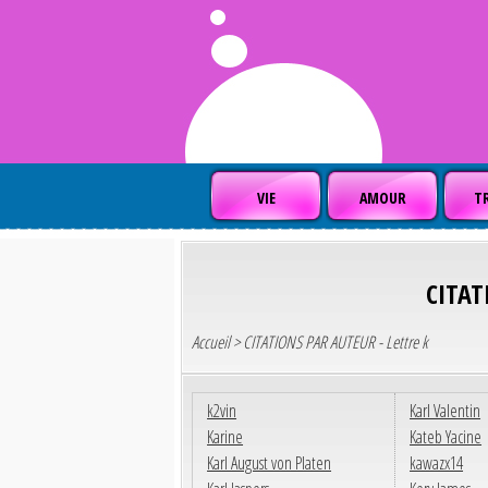
VIE
AMOUR
TR
CITAT
Accueil
> CITATIONS PAR AUTEUR - Lettre k
k2vin
Karl Valentin
Karine
Kateb Yacine
Karl August von Platen
kawazx14