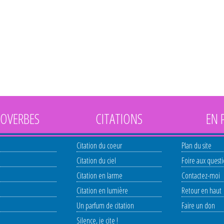
OVERBES
CITATIONS
EN 
Citation du coeur
Plan du site
Citation du ciel
Foire aux quest
Citation en larme
Contactez-moi
Citation en lumière
Retour en haut
Un parfum de citation
Faire un don
Silence, je cite !