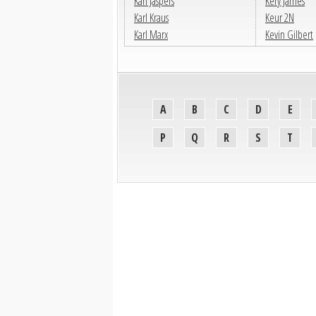
Karl Jaspers
Kery James
Karl Kraus
Keur 2N
Karl Marx
Kevin Gilbert
A
B
C
D
E
P
Q
R
S
T