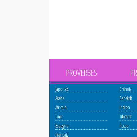
PROVERBES
PR
Japonais
Chinois
Arabe
Sanskrit
Africain
Indien
Turc
Tibetain
Espagnol
Russe
Français