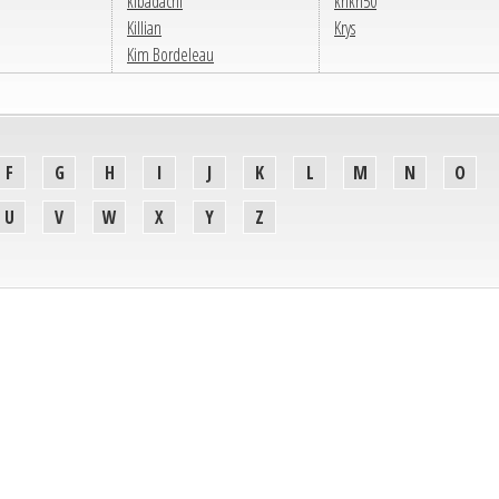
kibadachi
krikri50
Killian
Krys
Kim Bordeleau
F
G
H
I
J
K
L
M
N
O
U
V
W
X
Y
Z