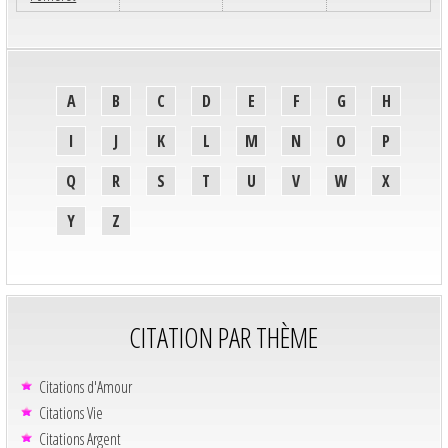
A
B
C
D
E
F
G
H
I
J
K
L
M
N
O
P
Q
R
S
T
U
V
W
X
Y
Z
CITATION PAR THÈME
Citations d'Amour
Citations Vie
Citations Argent