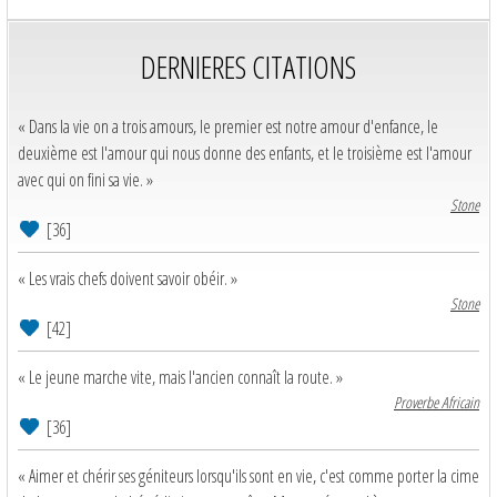
DERNIERES CITATIONS
« Dans la vie on a trois amours, le premier est notre amour d'enfance, le
deuxième est l'amour qui nous donne des enfants, et le troisième est l'amour
avec qui on fini sa vie. »
Stone
[36]
« Les vrais chefs doivent savoir obéir. »
Stone
[42]
« Le jeune marche vite, mais l'ancien connaît la route. »
Proverbe Africain
[36]
« Aimer et chérir ses géniteurs lorsqu'ils sont en vie, c'est comme porter la cime