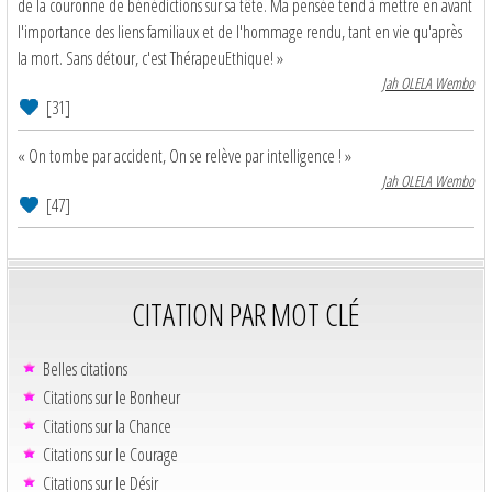
de la couronne de bénédictions sur sa tête. Ma pensée tend à mettre en avant
l'importance des liens familiaux et de l'hommage rendu, tant en vie qu'après
la mort. Sans détour, c'est ThérapeuEthique! »
Jah OLELA Wembo
[31]
« On tombe par accident, On se relève par intelligence ! »
Jah OLELA Wembo
[47]
CITATION PAR MOT CLÉ
Belles citations
Citations sur le Bonheur
Citations sur la Chance
Citations sur le Courage
Citations sur le Désir