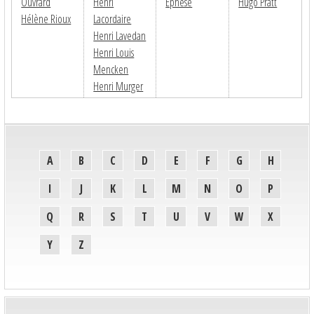
Ouvrard
Henri
Ephèse
Hugo Pratt
Hélène Rioux
Lacordaire
Henri Lavedan
Henri Louis
Mencken
Henri Murger
A
B
C
D
E
F
G
H
I
J
K
L
M
N
O
P
Q
R
S
T
U
V
W
X
Y
Z