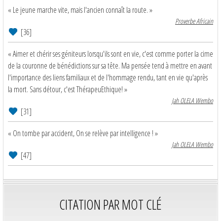
« Le jeune marche vite, mais l'ancien connaît la route. »
Proverbe Africain
[36]
« Aimer et chérir ses géniteurs lorsqu'ils sont en vie, c'est comme porter la cime
de la couronne de bénédictions sur sa tête. Ma pensée tend à mettre en avant
l'importance des liens familiaux et de l'hommage rendu, tant en vie qu'après
la mort. Sans détour, c'est ThérapeuEthique! »
Jah OLELA Wembo
[31]
« On tombe par accident, On se relève par intelligence ! »
Jah OLELA Wembo
[47]
CITATION PAR MOT CLÉ