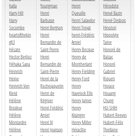
halla
Youngman
Henri
Hérodote
Harry Hill
Henri
Queuille
Hervé Bazin
Harry
Barbusse
Henri Salavdor
Hervé Desbois
Secombe
Henri Bergson
Henri Troyat
Hinotori
heartofthekin
Henri
henri-Frédéric
Hippolyte
g83
Bernardin de
Amiel
Taine
Hécate
Saint Pierre
Henry Becque
Honoré de
Hector Berlioz
Henri
Henry de
Balzac
Héhaka Sapa
Bernardin de
Montherlant
Honoré
Heinrich
Saint-Pierre
Henry Fielding
Gabriel
Heine
Henri de la
Henry Ford
Riqueti
Heinrich Von
Rochejaquelin
Henry
Horace
Kleist
Henri de
Havelock Ellis
Houang
Hélène
Régnier
Henry James
Chung
Brodeur
Henri Frédéric
Henry
HU-SHIH
Hélène
Amiel
Kissinger
Hubert Reeves
Montardre
Henri IV
Henry Miller
Hubert-Félix
Hélène
Henri Jeanson
Héraclite
Thiefaine