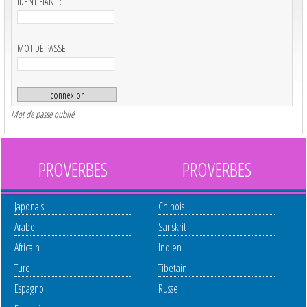
IDENTIFIANT :
MOT DE PASSE :
Mot de passe oublié
PROVERBES
PROVERBES
Japonais
Chinois
Arabe
Sanskrit
Africain
Indien
Turc
Tibetain
Espagnol
Russe