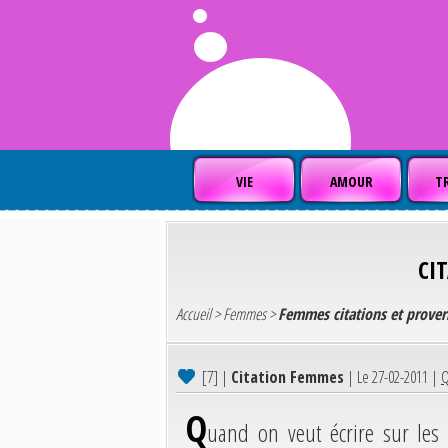
VIE
AMOUR
TR
CI
Accueil
>
Femmes
>
Femmes citations et prove
[7]
|
Citation Femmes
| Le 27-02-2011 |
Q
Q
uand on veut écrire sur les 