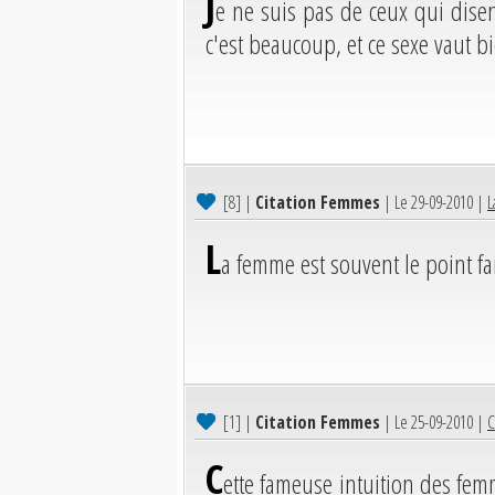
J
e ne suis pas de ceux qui disen
c'est beaucoup, et ce sexe vaut bi
[8]
|
Citation Femmes
| Le 29-09-2010 |
L
L
a femme est souvent le point fa
[1]
|
Citation Femmes
| Le 25-09-2010 |
C
C
ette fameuse intuition des femm