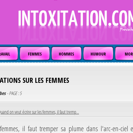
AVAIL
FEMMES
HOMMES
HUMOUR
MOR
TATIONS SUR LES FEMMES
rbes
- PAGE : 5
uand on veut écrire sur les femmes, il faut tremp...
femmes, il faut tremper sa plume dans l'arc-en-ciel e