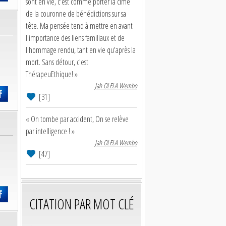
sont en vie, c'est comme porter la cime
de la couronne de bénédictions sur sa
tête. Ma pensée tend à mettre en avant
l'importance des liens familiaux et de
l'hommage rendu, tant en vie qu'après la
mort. Sans détour, c'est
ThérapeuEthique! »
Jah OLELA Wembo
[31]
« On tombe par accident, On se relève
par intelligence ! »
Jah OLELA Wembo
[47]
CITATION PAR MOT CLÉ