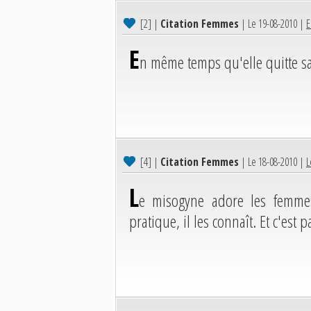
[2]
|
Citation Femmes
| Le 19-08-2010 |
E
E
n même temps qu'elle quitte s
[4]
|
Citation Femmes
| Le 18-08-2010 |
L
L
e misogyne adore les femmes
pratique, il les connaît. Et c'est 