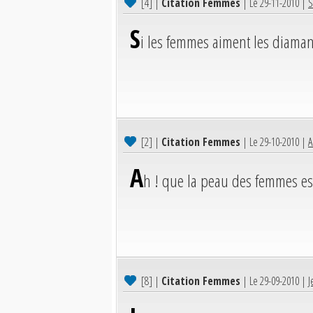
[4]
|
Citation Femmes
| Le 29-11-2010 |
S
S
i les femmes aiment les diamant
[2]
|
Citation Femmes
| Le 29-10-2010 |
A
A
h ! que la peau des femmes es
[8]
|
Citation Femmes
| Le 29-09-2010 |
J