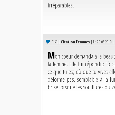
irréparables.
[14]
|
Citation Femmes
| Le 29-08-2010 |
M
on coeur demanda à la beauté
la femme. Elle lui répondit: "ô c
ce que tu es; où que tu vives elle
déforme pas, semblable à la lu
brise lorsque les souillures du ve