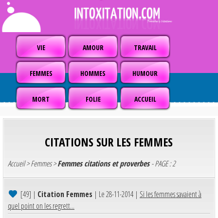
VIE
AMOUR
TRAVAIL
FEMMES
HOMMES
HUMOUR
MORT
FOLIE
ACCUEIL
CITATIONS SUR LES FEMMES
Accueil
>
Femmes
>
Femmes citations et proverbes
- PAGE : 2
[49]
|
Citation Femmes
| Le 28-11-2014 |
Si les femmes savaient à
quel point on les regrett...