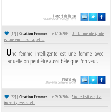
Honoré de Balzac
Physiologie du mariage. 1826
[17]
|
Citation Femmes
| Le 17-06-2014 |
Une femme intelligente
est une femme avec laquelle...
U
ne femme intelligente est une femme avec
laquelle on peut être aussi bête que l'on veut.
Paul Valéry
Mauvaises pensée et autres.
[32]
|
Citation Femmes
| Le 09-06-2014 |
A toutes les filles qui se
trouvent grosses car el...