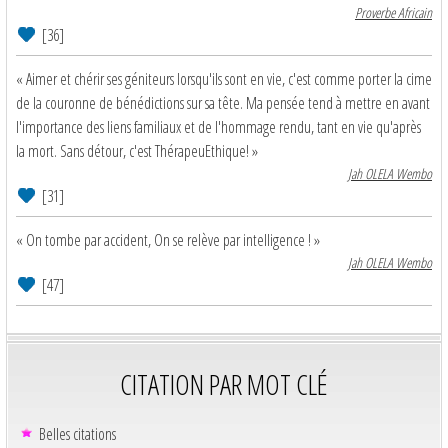
Proverbe Africain
[36]
« Aimer et chérir ses géniteurs lorsqu'ils sont en vie, c'est comme porter la cime
de la couronne de bénédictions sur sa tête. Ma pensée tend à mettre en avant
l'importance des liens familiaux et de l'hommage rendu, tant en vie qu'après
la mort. Sans détour, c'est ThérapeuEthique! »
Jah OLELA Wembo
[31]
« On tombe par accident, On se relève par intelligence ! »
Jah OLELA Wembo
[47]
CITATION PAR MOT CLÉ
Belles citations