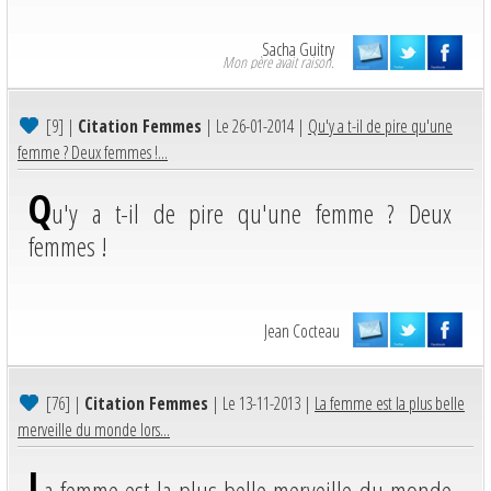
Sacha Guitry
Mon père avait raison.
[9]
|
Citation Femmes
| Le 26-01-2014 |
Qu'y a t-il de pire qu'une
femme ? Deux femmes !...
Q
u'y a t-il de pire qu'une femme ? Deux
femmes !
Jean Cocteau
[76]
|
Citation Femmes
| Le 13-11-2013 |
La femme est la plus belle
merveille du monde lors...
L
a femme est la plus belle merveille du monde