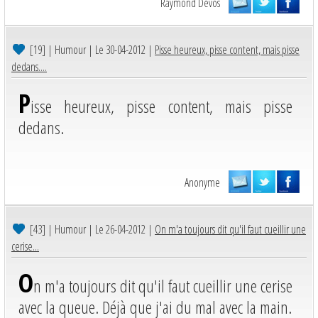
Raymond Devos
[19]
| Humour | Le 30-04-2012 |
Pisse heureux, pisse content, mais pisse
dedans....
P
isse heureux, pisse content, mais pisse
dedans.
Anonyme
[43]
| Humour | Le 26-04-2012 |
On m'a toujours dit qu'il faut cueillir une
cerise...
O
n m'a toujours dit qu'il faut cueillir une cerise
avec la queue. Déjà que j'ai du mal avec la main.