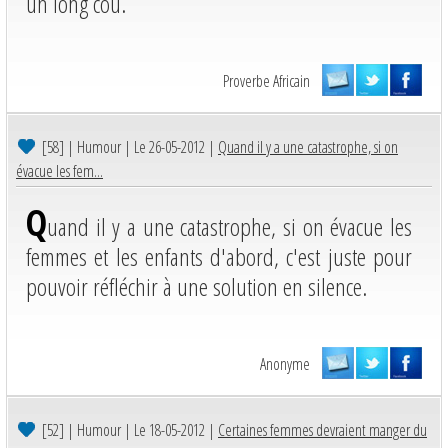
un long cou.
Proverbe Africain
[58]
| Humour | Le 26-05-2012 |
Quand il y a une catastrophe, si on
évacue les fem...
Q
uand il y a une catastrophe, si on évacue les
femmes et les enfants d'abord, c'est juste pour
pouvoir réfléchir à une solution en silence.
Anonyme
[52]
| Humour | Le 18-05-2012 |
Certaines femmes devraient manger du