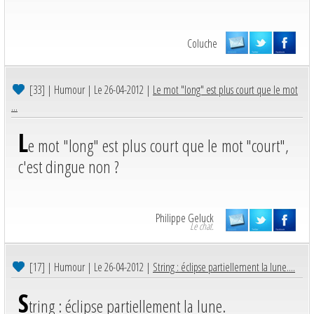
Coluche
[33]
| Humour | Le 26-04-2012 |
Le mot "long" est plus court que le mot
...
L
e mot "long" est plus court que le mot "court",
c'est dingue non ?
Philippe Geluck
Le chat.
[17]
| Humour | Le 26-04-2012 |
String : éclipse partiellement la lune....
S
tring : éclipse partiellement la lune.