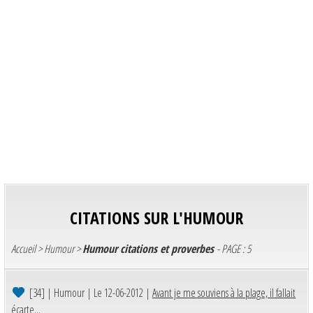
CITATIONS SUR L'HUMOUR
Accueil
>
Humour
>
Humour citations et proverbes
- PAGE : 5
[34]
| Humour | Le 12-06-2012 |
Avant je me souviens à la plage, il fallait
écarte...