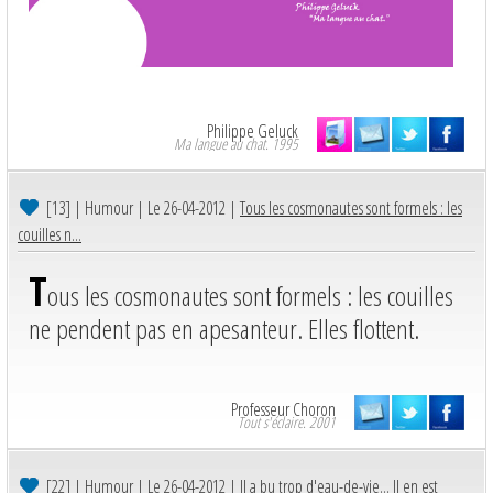
Philippe Geluck
Ma langue au chat. 1995
[13]
| Humour | Le 26-04-2012 |
Tous les cosmonautes sont formels : les
couilles n...
T
ous les cosmonautes sont formels : les couilles
ne pendent pas en apesanteur. Elles flottent.
Professeur Choron
Tout s'éclaire. 2001
[22]
| Humour | Le 26-04-2012 |
Il a bu trop d'eau-de-vie... Il en est