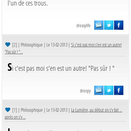
l'un de ces trous.
dreasylife
[2]
| Philosophique | Le 13-02-2013 |
Si c'est pas moi s'en est un autre!
"Pas sûr ! "...
S
i c'est pas moi s'en est un autre! "Pas sûr ! "
droopy
[1]
| Philosophique | Le 13-02-2013 |
La Lumière, au début on s'y fait ...
après on s'y ...