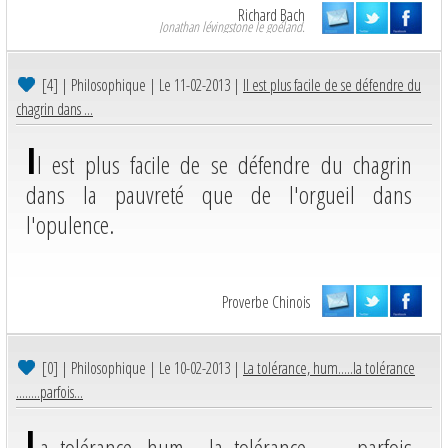
Richard Bach
Jonathan lévingstone le goéland.
[4]
| Philosophique | Le 11-02-2013 |
Il est plus facile de se défendre du
chagrin dans ...
I
l est plus facile de se défendre du chagrin
dans la pauvreté que de l'orgueil dans
l'opulence.
Proverbe Chinois
[0]
| Philosophique | Le 10-02-2013 |
La tolérance, hum.....la tolérance
........parfois...
L
a tolérance, hum.....la tolérance ........parfois