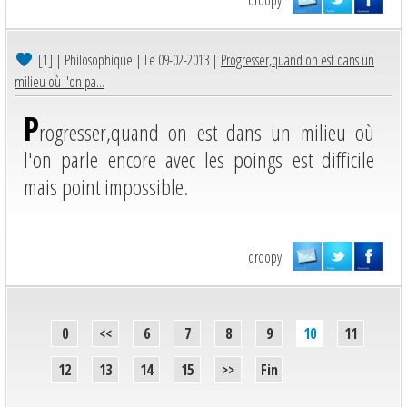
droopy
[1]
| Philosophique | Le 09-02-2013 |
Progresser,quand on est dans un
milieu où l'on pa...
P
rogresser,quand on est dans un milieu où
l'on parle encore avec les poings est difficile
mais point impossible.
droopy
0
<<
6
7
8
9
10
11
12
13
14
15
>>
Fin