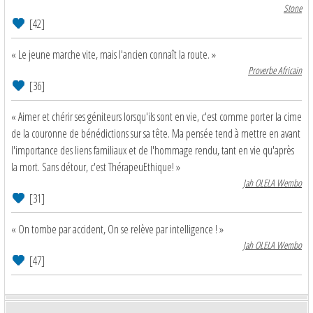
Stone
[42]
« Le jeune marche vite, mais l'ancien connaît la route. »
Proverbe Africain
[36]
« Aimer et chérir ses géniteurs lorsqu'ils sont en vie, c'est comme porter la cime
de la couronne de bénédictions sur sa tête. Ma pensée tend à mettre en avant
l'importance des liens familiaux et de l'hommage rendu, tant en vie qu'après
la mort. Sans détour, c'est ThérapeuEthique! »
Jah OLELA Wembo
[31]
« On tombe par accident, On se relève par intelligence ! »
Jah OLELA Wembo
[47]