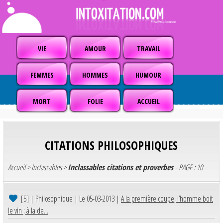
VIE
AMOUR
TRAVAIL
FEMMES
HOMMES
HUMOUR
MORT
FOLIE
ACCUEIL
CITATIONS PHILOSOPHIQUES
Accueil
>
Inclassables
>
Inclassables citations et proverbes
- PAGE : 10
[5]
| Philosophique | Le 05-03-2013 |
A la première coupe, l’homme boit
le vin ; à la de...