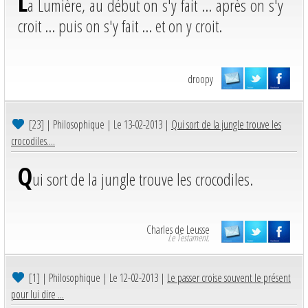
L
a Lumière, au début on s'y fait ... après on s'y
croit ... puis on s'y fait ... et on y croit.
droopy
[23]
| Philosophique | Le 13-02-2013 |
Qui sort de la jungle trouve les
crocodiles....
Q
ui sort de la jungle trouve les crocodiles.
Charles de Leusse
Le Testament.
[1]
| Philosophique | Le 12-02-2013 |
Le passer croise souvent le présent
pour lui dire ...